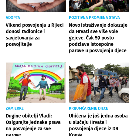
ADOPTA
POZITIVNA PROMJENA STAVA
Vikend posvojenja u Rijeci
Novo istraživanje dokazuje
donosi radionice i
da Hrvati sve više vole
savjetovanja za
gejeve. Čak 59 posto
posvojitelje
podržava istospolne
parove u posvojenju djece
ZAMJERKE
KRIJUMČARENJE DJECE
Dugine obitelji Vladi:
Uhićena je još jedna osoba
Osigurajte jednaka prava
u slučaju Hrvata i
na posvojenje za sve
posvojenja djece iz DR
parove
Konga