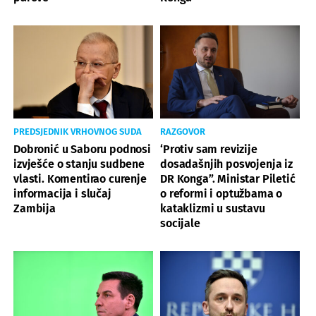
PREDSJEDNIK VRHOVNOG SUDA
RAZGOVOR
Dobronić u Saboru podnosi
‘Protiv sam revizije
izvješće o stanju sudbene
dosadašnjih posvojenja iz
vlasti. Komentirao curenje
DR Konga”. Ministar Piletić
informacija i slučaj
o reformi i optužbama o
Zambija
kataklizmi u sustavu
socijale