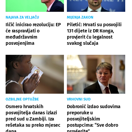
NAJAVA ZA VELJAČU
MIJENJA ZAKON
Ilčić inicirao rezoluciju: EP
Piletić: Hrvati su posvojili
će raspravljati o
131 dijete iz DR Konga,
međudržavnim
provjerit ću legalnost
posvojenjima
svakog slučaja
OZBILJNE OPTUŽBE
VRHOVNI SUD
Osmero hrvatskih
Dobronić izdao sudovima
posvojitelja danas izlazi
preporuke u
pred sud u Zambiji. Iza
posvojiteljskim
rešetaka su preko mjesec
postupcima: “Sve dobro
dana
provjerite”