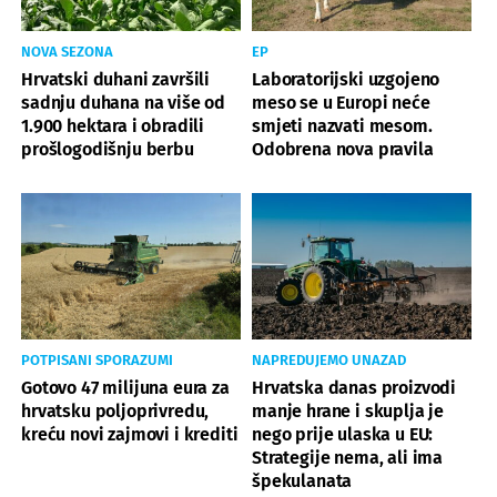
NOVA SEZONA
EP
Hrvatski duhani završili
Laboratorijski uzgojeno
sadnju duhana na više od
meso se u Europi neće
1.900 hektara i obradili
smjeti nazvati mesom.
prošlogodišnju berbu
Odobrena nova pravila
POTPISANI SPORAZUMI
NAPREDUJEMO UNAZAD
Gotovo 47 milijuna eura za
Hrvatska danas proizvodi
hrvatsku poljoprivredu,
manje hrane i skuplja je
kreću novi zajmovi i krediti
nego prije ulaska u EU:
Strategije nema, ali ima
špekulanata