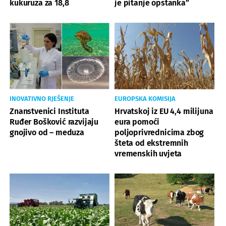
kukuruza za 18,8
je pitanje opstanka”
INOVATIVNO RJEŠENJE
EUROPSKA KOMISIJA
Znanstvenici Instituta
Hrvatskoj iz EU 4,4 milijuna
Ruđer Bošković razvijaju
eura pomoći
gnojivo od – meduza
poljoprivrednicima zbog
šteta od ekstremnih
vremenskih uvjeta