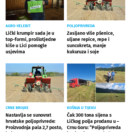
AGRO-VELEBIT
POLJOPRIVREDA
Lički krumpir sada je u
Zasijano više pšenice,
top-formi, prošlotjedne
uljane repice, repe i
kiše u Lici pomogle
suncokreta, manje
usjevima
kukuruza i soje
CRNE BROJKE
KOŠNJA U TIJEKU
Nastavlja se sunovrat
Čak 300 tona sijena s
hrvatske poljoprivrede:
Ličkog polja prodanu u –
Proizvodnja pala 2,7 posto,
Crnu Goru: “Poljoprivreda