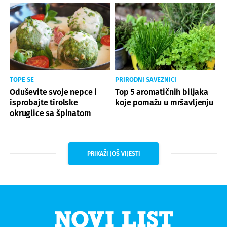
TOPE SE
PRIRODNI SAVEZNICI
Oduševite svoje nepce i
Top 5 aromatičnih biljaka
isprobajte tirolske
koje pomažu u mršavljenju
okruglice sa špinatom
PRIKAŽI JOŠ VIJESTI