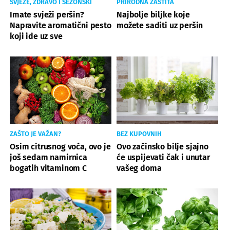
SVJEŽE, ZDRAVO I SEZONSKI
PRIRODNA ZAŠTITA
Imate svježi peršin?
Najbolje biljke koje
Napravite aromatični pesto
možete saditi uz peršin
koji ide uz sve
ZAŠTO JE VAŽAN?
BEZ KUPOVNIH
Osim citrusnog voća, ovo je
Ovo začinsko bilje sjajno
još sedam namirnica
će uspijevati čak i unutar
bogatih vitaminom C
vašeg doma