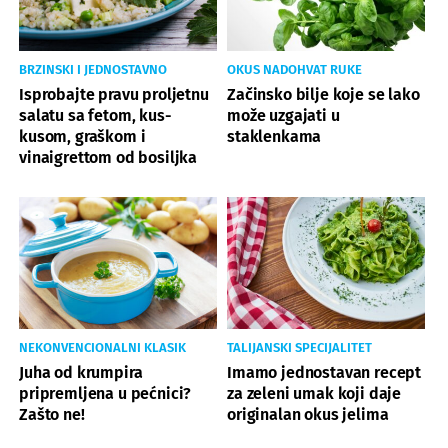
BRZINSKI I JEDNOSTAVNO
OKUS NADOHVAT RUKE
Isprobajte pravu proljetnu
Začinsko bilje koje se lako
salatu sa fetom, kus-
može uzgajati u
kusom, graškom i
staklenkama
vinaigrettom od bosiljka
NEKONVENCIONALNI KLASIK
TALIJANSKI SPECIJALITET
Juha od krumpira
Imamo jednostavan recept
pripremljena u pećnici?
za zeleni umak koji daje
Zašto ne!
originalan okus jelima