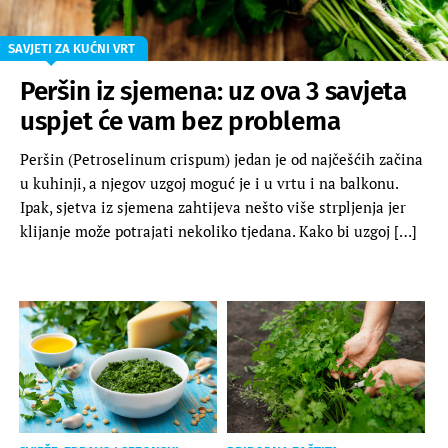
SAVJETI ZA KUĆNI VRT
Peršin iz sjemena: uz ova 3 savjeta
uspjet će vam bez problema
Peršin (Petroselinum crispum) jedan je od najčešćih začina
u kuhinji, a njegov uzgoj moguć je i u vrtu i na balkonu.
Ipak, sjetva iz sjemena zahtijeva nešto više strpljenja jer
klijanje može potrajati nekoliko tjedana. Kako bi uzgoj […]