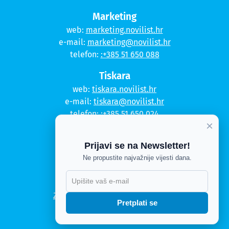
Marketing
web:
marketing.novilist.hr
e-mail:
marketing@novilist.hr
telefon:
:+385 51 650 088
Tiskara
web:
tiskara.novilist.hr
e-mail:
tiskara@novilist.hr
telefon:
:+385 51 650 024
×
Copyright © 2020. Novi list
Prijavi se na Newsletter!
Kontakt
Ne propustite najvažnije vijesti dana.
Politika privatnosti
Politika kolačića
Zahtjev za pristup informacijama
Pretplati se
Impressum