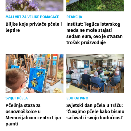
MALI VRT ZA VELIKE POMAGAČE
REAKCIJA
Biljke koje privlače pčele i
Institut: Teglica istarskog
leptire
meda ne može stajati
sedam eura, ovo je stvaran
trošak proizvodnje
SVIJET PČELA
EDUKATIVNO
Pčelinja staza za
Svjetski dan pčela u Tršću:
osnovnoškolce u
‘Čuvajmo pčele kako bismo
Memorijalnom centru Lipa
sačuvali i svoju budućnost’
pamti