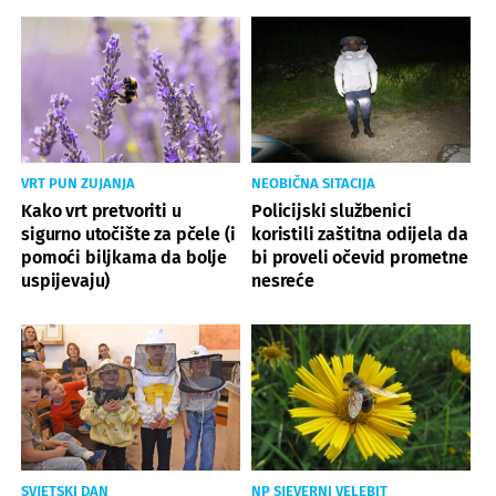
VRT PUN ZUJANJA
NEOBIČNA SITACIJA
Kako vrt pretvoriti u
Policijski službenici
sigurno utočište za pčele (i
koristili zaštitna odijela da
pomoći biljkama da bolje
bi proveli očevid prometne
uspijevaju)
nesreće
SVJETSKI DAN
NP SJEVERNI VELEBIT