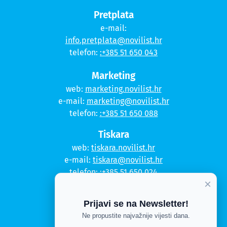
Pretplata
e-mail:
info.pretplata@novilist.hr
telefon:
:+385 51 650 043
Marketing
web:
marketing.novilist.hr
e-mail:
marketing@novilist.hr
telefon:
:+385 51 650 088
Tiskara
web:
tiskara.novilist.hr
e-mail:
tiskara@novilist.hr
telefon:
:+385 51 650 024
×
Copyright © 2020. Novi list
Prijavi se na Newsletter!
Kontakt
Ne propustite najvažnije vijesti dana.