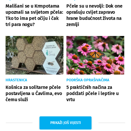
Mališani se u Krmpotama
Pčele su u nevolji: Dok one
upoznali sa svijetom pčela:
oprašuju cvijet zapravo
Tko to ima pet očiju i čak
hrane budućnost života na
tri para nogu?
zemlji
HRASTENICA
PODRŠKA OPRAŠIVAČIMA
Košnica za solitarne pčele
5 praktičnih načina za
postavljena u Čavlima, evo
podržati pčele i leptire u
čemu služi
vrtu
PRIKAŽI JOŠ VIJESTI