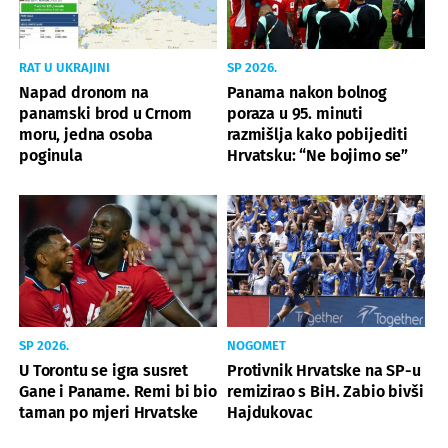
RAT U UKRAJINI
SP 2026.
Napad dronom na
Panama nakon bolnog
panamski brod u Crnom
poraza u 95. minuti
moru, jedna osoba
razmišlja kako pobijediti
poginula
Hrvatsku: “Ne bojimo se”
SP 2026.
NOGOMET
U Torontu se igra susret
Protivnik Hrvatske na SP-u
Gane i Paname. Remi bi bio
remizirao s BiH. Zabio bivši
taman po mjeri Hrvatske
Hajdukovac