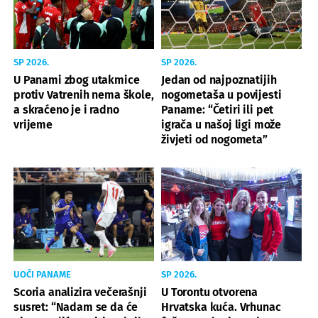
SP 2026.
SP 2026.
U Panami zbog utakmice
Jedan od najpoznatijih
protiv Vatrenih nema škole,
nogometaša u povijesti
a skraćeno je i radno
Paname: “Četiri ili pet
vrijeme
igrača u našoj ligi može
živjeti od nogometa”
UOČI PANAME
SP 2026.
Scoria analizira večerašnji
U Torontu otvorena
susret: “Nadam se da će
Hrvatska kuća. Vrhunac