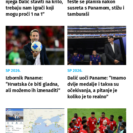
njega Dalić staviti na krilo,
fešte se planira nakon
trebaju nam igrači koji
susreta s Panamom, stižu i
mogu proći 1 na 1”
tamburaši
SP 2026.
SP 2026.
Izbornik Paname:
Dalić uoči Paname: “Imamo
“Hrvatska će biti gladna,
dvije medalje i takva su
ali možemo ih iznenaditi”
očekivanja, a pitanje je
koliko je to realno”