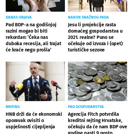
DANAS OBJAVA
NAKON SNAŽNOG PADA
Pad BDP-a na godišnjoj
Jesu li projekcije rasta
razini mogao bi biti
domaćeg gospodarstva u
rekordan: ‘Čeka nas
2021. realne? Puno se
duboka recesija, ali trajat
očekuje od izvoza i (opet)
će kraće nego prošla’
turističke sezone
BRIFING
PAD GOSPODARSTVA
HNB drži da će ekonomski
Agencija Fitch potvrdila
oporavak ovisiti o
kreditni rejting Hrvatske,
uspješnosti cijepljenja
očekuju da će nam BDP ove
godine pasti 9 posto