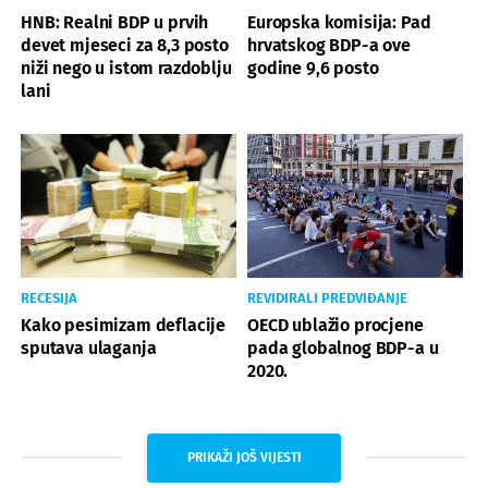
HNB: Realni BDP u prvih
Europska komisija: Pad
devet mjeseci za 8,3 posto
hrvatskog BDP-a ove
niži nego u istom razdoblju
godine 9,6 posto
lani
RECESIJA
REVIDIRALI PREDVIĐANJE
Kako pesimizam deflacije
OECD ublažio procjene
sputava ulaganja
pada globalnog BDP-a u
2020.
PRIKAŽI JOŠ VIJESTI