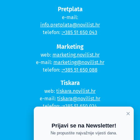
Pretplata
e-mail:
info.pretplata@novilist.hr
telefon:
:+385 51 650 043
Marketing
web:
marketing.novilist.hr
e-mail:
marketing@novilist.hr
telefon:
:+385 51 650 088
Tiskara
web:
tiskara.novilist.hr
e-mail:
tiskara@novilist.hr
telefon:
:+385 51 650 024
×
Copyright © 2020. Novi list
Prijavi se na Newsletter!
Kontakt
Ne propustite najvažnije vijesti dana.