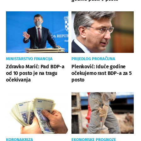
MINISTARSTVO FINANCIJA
PRIJEDLOG PRORAČUNA
Zdravko Marić: Pad BDP-a
Plenković: Iduće godine
od 10 posto je na tragu
očekujemo rast BDP-a za 5
očekivanja
posto
KORONAKRIZA
EKONOMSKE PROGNOZE