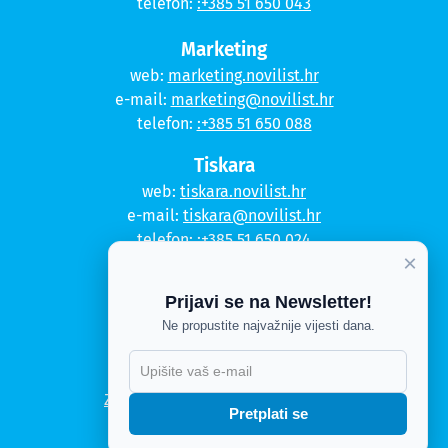
telefon:
:+385 51 650 043
Marketing
web:
marketing.novilist.hr
e-mail:
marketing@novilist.hr
telefon:
:+385 51 650 088
Tiskara
web:
tiskara.novilist.hr
e-mail:
tiskara@novilist.hr
telefon:
:+385 51 650 024
×
Copyright © 2020. Novi list
Prijavi se na Newsletter!
Kontakt
Ne propustite najvažnije vijesti dana.
Politika privatnosti
Politika kolačića
Zahtjev za pristup informacijama
Pretplati se
Impressum