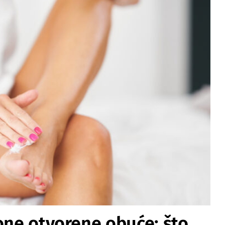
one otvorene obuće: što