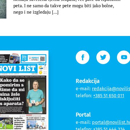
peta. I ne samo da takve pete mogu biti jako bolne,
nego i ne izgledaju […]
Redakcija
e-mail:
redakcija@novilis
telefon:
+385 51 650 011
Portal
e-mail:
portal@novilist.h
telefon:
+385 51 444 334