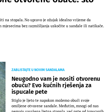
viti na stopala. No upravo je ožujak idealno vrijeme da
 mjesecima bez razmišljanja uskočite u sandale ili natikače.
ZABLISTAJTE U NOVIM SANDALAMA
Neugodno vam je nositi otvorenu
obuću? Evo kućnih rješenja za
ispucale pete
Stiglo je ljeto te napokon možemo obući svoje
omiljene otvorene sandale. Međutim, mnogi od nas
nemaju savršena ljetna stopala, već pate od ispucanih