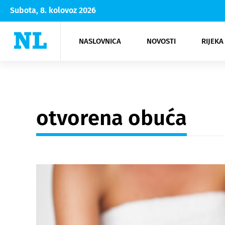
Subota, 8. kolovoz 2026
NASLOVNICA
NOVOSTI
RIJEKA
Rijeka
Kultura
Opatija
Hrvatsk
Moda
NK Rije
Sh
otvorena obuća