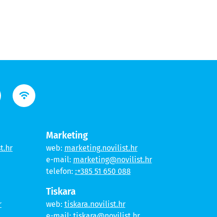
Marketing
t.hr
web:
marketing.novilist.hr
e-mail:
marketing@novilist.hr
telefon:
:+385 51 650 088
Tiskara
r
web:
tiskara.novilist.hr
e-mail:
tiskara@novilist.hr