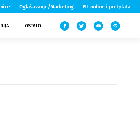
nice
Oglašavanje/Marketing
NL online i pretplata
DIJA
OSTALO
ar
ortovi
 List TV
entari
elgood
Lika & Senj