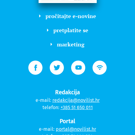
pročitajte e-novine
pretplatite se
marketing
Redakcija
e-mail:
redakcija@novilist.hr
telefon:
+385 51 650 011
Portal
e-mail:
portal@novilist.hr