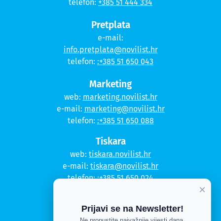
telefon:
+385 51 444 334
Pretplata
e-mail:
info.pretplata@novilist.hr
telefon:
:+385 51 650 043
Marketing
web:
marketing.novilist.hr
e-mail:
marketing@novilist.hr
telefon:
:+385 51 650 088
Tiskara
web:
tiskara.novilist.hr
e-mail:
tiskara@novilist.hr
telefon:
:+385 51 650 024
×
Copyright © 2020. Novi list
Prijavi se na Newsletter!
Ne propustite najvažnije vijesti dana.