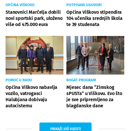
OPĆINA VIŠKOVO
POTPISANI UGOVORI
Stanovnici Marčelja dobili
Općina Viškovo stipendira
novi sportski park, uloženo
104 učenika srednjih škola
više od 475.000 eura
te 39 studenata
POMOĆ U RADU
BOGAT PROGRAM
Općina Viškovo nabavlja
Mjesec dana “Zimskog
vozilo, vatrogasci
sPUSTa” u Viškovu. Evo što
Halubjana dobivaju
je sve pripremljeno za
autocisternu
blagdanske dane
PRIKAŽI JOŠ VIJESTI