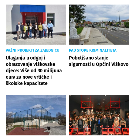
VAŽNI PROJEKTI ZA ZAJEDNICU
PAD STOPE KRIMINALITETA
Ulaganja u odgoj i
Poboljšano stanje
obrazovanje viškovske
sigurnosti u Općini Viškovo
djece: Više od 30 milijuna
eura za nove vrtićke i
školske kapacitete