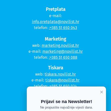
Pretplata
e-mail:
info.pretplata@novilist.hr
telefon:
:+385 51 650 043
Marketing
web:
marketing.novilist.hr
e-mail:
marketing@novilist.hr
telefon:
:+385 51 650 088
Tiskara
web:
tiskara.novilist.hr
e-mail:
tiskara@novilist.hr
telefon:
:+385 51 650 024
×
Copyright © 2020. Novi list
Prijavi se na Newsletter!
Kontakt
Ne propustite najvažnije vijesti dana.