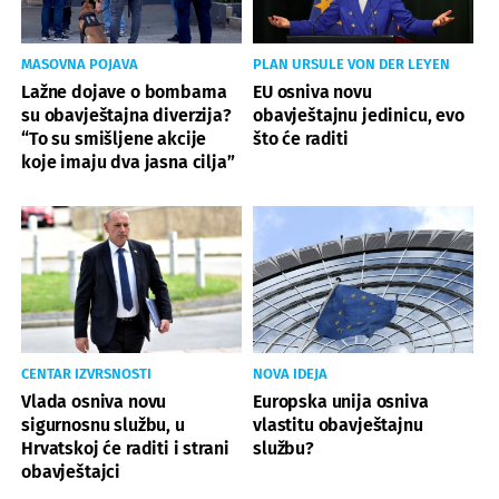
MASOVNA POJAVA
PLAN URSULE VON DER LEYEN
Lažne dojave o bombama
EU osniva novu
su obavještajna diverzija?
obavještajnu jedinicu, evo
“To su smišljene akcije
što će raditi
koje imaju dva jasna cilja”
CENTAR IZVRSNOSTI
NOVA IDEJA
Vlada osniva novu
Europska unija osniva
sigurnosnu službu, u
vlastitu obavještajnu
Hrvatskoj će raditi i strani
službu?
obavještajci