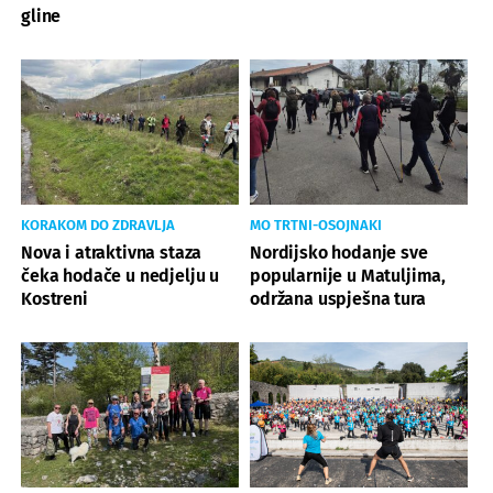
gline
KORAKOM DO ZDRAVLJA
MO TRTNI-OSOJNAKI
Nova i atraktivna staza
Nordijsko hodanje sve
čeka hodače u nedjelju u
popularnije u Matuljima,
Kostreni
održana uspješna tura