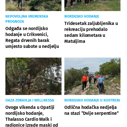
NEPOVOLJNA VREMENSKA
NORDIJSKO HODANJE
PROGNOZA
Tridesetak zaljubljenika u
Odgađa se nordijsko
rekreaciju prehodalo
hodanje u Crikvenici,
sedam kilometara u
Regata drvenih barak
Matuljima
umjesto subote u nedjelju
OAZA ZDRAVLJA I WELLNESSA
NORDIJSKO HODANJE U KOSTRENI
Ovoga vikenda u Opatiji
Odlična hodačka nedjelja
nordijsko hodanje,
na stazi “Dvije serpentine”
Thalasso Cardio Walk i
radionice izrade maski od