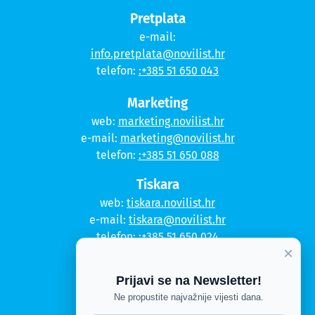
Pretplata
e-mail:
info.pretplata@novilist.hr
telefon:
:+385 51 650 043
Marketing
web:
marketing.novilist.hr
e-mail:
marketing@novilist.hr
telefon:
:+385 51 650 088
Tiskara
web:
tiskara.novilist.hr
e-mail:
tiskara@novilist.hr
telefon:
:+385 51 650 024
×
Copyright © 2020. Novi list
Prijavi se na Newsletter!
Kontakt
Ne propustite najvažnije vijesti dana.