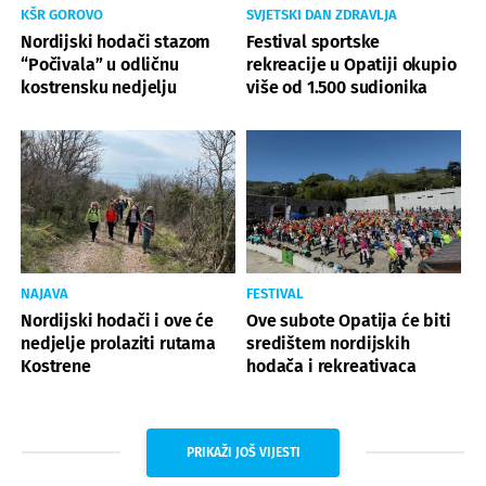
KŠR GOROVO
SVJETSKI DAN ZDRAVLJA
Nordijski hodači stazom
Festival sportske
“Počivala” u odličnu
rekreacije u Opatiji okupio
kostrensku nedjelju
više od 1.500 sudionika
NAJAVA
FESTIVAL
Nordijski hodači i ove će
Ove subote Opatija će biti
nedjelje prolaziti rutama
središtem nordijskih
Kostrene
hodača i rekreativaca
PRIKAŽI JOŠ VIJESTI