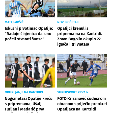
MATEJ MRŠIĆ
NOVI POČETAK
Iskusni prvotimac Opatije:
Opatijci krenuli s
“Raduje činjenica da smo
pripremama na Kantridi.
počeli stvarati šanse”
Zoran Bogolin okupio 22
igrača i tri vratara
OKUPLJANJE NA KANTRIDI
SUPERSPORT PRVA NL
Nogometaši Opatije kreću
FOTO Križanović čudesnom
s pripremama, Ušalj,
obranom spriječio preokret
Furijan i Mađarić prva
Opatijaca na Kantridi