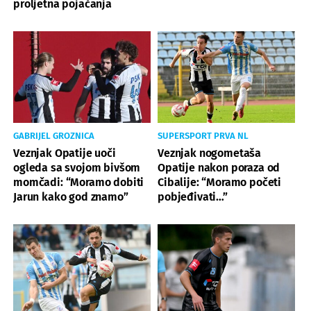
proljetna pojačanja
GABRIJEL GROZNICA
SUPERSPORT PRVA NL
Veznjak Opatije uoči
Veznjak nogometaša
ogleda sa svojom bivšom
Opatije nakon poraza od
momčadi: “Moramo dobiti
Cibalije: “Moramo početi
Jarun kako god znamo”
pobjeđivati…”