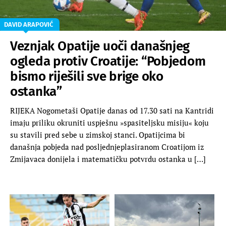
DAVID ARAPOVIĆ
Veznjak Opatije uoči današnjeg
ogleda protiv Croatije: “Pobjedom
bismo riješili sve brige oko
ostanka”
RIJEKA Nogometaši Opatije danas od 17.30 sati na Kantridi
imaju priliku okruniti uspješnu »spasiteljsku misiju« koju
su stavili pred sebe u zimskoj stanci. Opatijcima bi
današnja pobjeda nad posljednjeplasiranom Croatijom iz
Zmijavaca donijela i matematičku potvrdu ostanka u […]