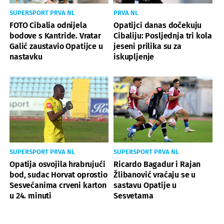
SUPERSPORT PRVA NL
PRVA NL
FOTO Cibalia odnijela
Opatijci danas dočekuju
bodove s Kantride. Vratar
Cibaliju: Posljednja tri kola
Galić zaustavio Opatijce u
jeseni prilika su za
nastavku
iskupljenje
SUPERSPORT PRVA NL
SUPERSPORT PRVA NL
Opatija osvojila hrabrujući
Ricardo Bagadur i Rajan
bod, sudac Horvat oprostio
Žlibanović vraćaju se u
Sesvećanima crveni karton
sastavu Opatije u
u 24. minuti
Sesvetama