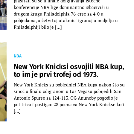
plasirali su se u finale doigravanja Istočne
konferencije NBA lige dominantno izbaciviši u
drugom krugu Philadelphia 76-erse sa 4-0 u
pobjedama, u četvrtoj utakmici igranoj u nedjelju u
Philadelphiji bilo je […]
NBA
New York Knicksi osvojili NBA kup,
to im je prvi trofej od 1973.
New York Knicks su pobjednici NBA kupa nakon što su
sinoć u finalu odigranom u Las Vegasu pobijedili San
Antonio Spurse sa 124-113. OG Anunoby pogodio je
pet trica i postigao 28 poena za New York Knickse koji
[…]