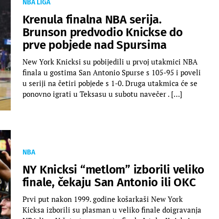
NBA LIGA
Krenula finalna NBA serija.
Brunson predvodio Knickse do
prve pobjede nad Spursima
New York Knicksi su pobijedili u prvoj utakmici NBA
finala u gostima San Antonio Spurse s 105-95 i poveli
u seriji na četiri pobjede s 1-0. Druga utakmica će se
ponovno igrati u Teksasu u subotu navečer . […]
NBA
NY Knicksi “metlom” izborili veliko
finale, čekaju San Antonio ili OKC
Prvi put nakon 1999. godine košarkaši New York
Kicksa izborili su plasman u veliko finale doigravanja