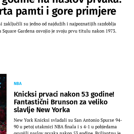
ta pamti i gore primjere
ključili su jedno od najdužih i najpoznatijih razdoblja
 Square Gardena osvojio je svoju prvu titulu nakon 1973.
NBA
Knicksi prvaci nakon 53 godine!
Fantastični Brunson za veliko
slavlje New Yorka
New York Knicksi svladali su San Antonio Spurse 94-
90 u petoj utakmici NBA finala i s 4-1 u pobjedama
osvojili naslov prvaka nakon 53 godine. Briljantnu je