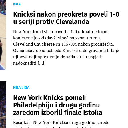
NBA
Knicksi nakon preokreta poveli 1-0
u seriji protiv Clevelanda
New York Knicksi su poveli s 1-0 u finalu istočne
konferencije svladavši sinoć na svom terenu
Cleveland Cavalierse sa 115-104 nakon produžetka.
Osma uzastopna pobjeda Knicksa u doigravanju bila je
njihova najimpresivnija do sada jer su uspjeli
nadoknaditi […]
NBA LIGA
New York Knicks pomeli
Philadelphiju i drugu godinu
zaredom izborili finale Istoka
Košarkaši New York Knicksa drugu godinu zaredo