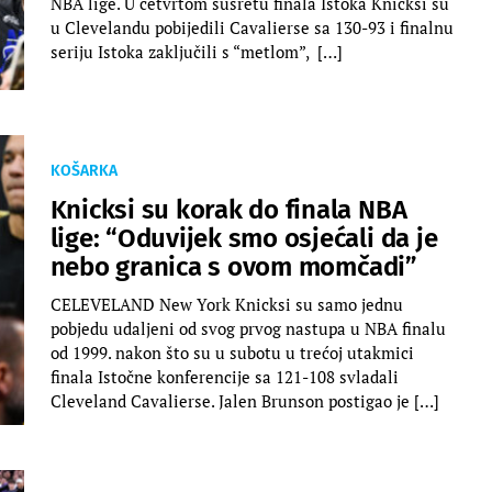
NBA lige. U četvrtom susretu finala Istoka Knicksi su
u Clevelandu pobijedili Cavalierse sa 130-93 i finalnu
seriju Istoka zaključili s “metlom”, […]
KOŠARKA
Knicksi su korak do finala NBA
lige: “Oduvijek smo osjećali da je
nebo granica s ovom momčadi”
CELEVELAND New York Knicksi su samo jednu
pobjedu udaljeni od svog prvog nastupa u NBA finalu
od 1999. nakon što su u subotu u trećoj utakmici
finala Istočne konferencije sa 121-108 svladali
Cleveland Cavalierse. Jalen Brunson postigao je […]