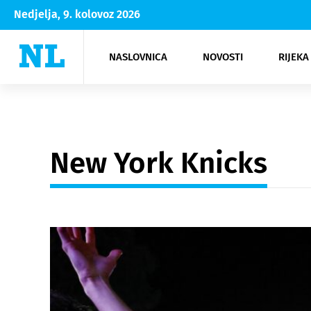
Nedjelja, 9. kolovoz 2026
NASLOVNICA
NOVOSTI
RIJEKA
Rijeka
Kultura
Opatija
Hrvatsk
Moda
NK Rije
Sh
New York Knicks