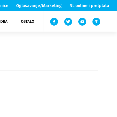
nice
Oglašavanje/Marketing
NL online i pretplata
DIJA
OSTALO
ar
ortovi
 List TV
entari
elgood
Lika & Senj