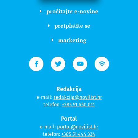
pročitajte e-novine
pretplatite se
marketing
Redakcija
e-mail:
redakcija@novilist.hr
telefon:
+385 51 650 011
Portal
e-mail:
portal@novilist.hr
telefon:
+385 51 444 334