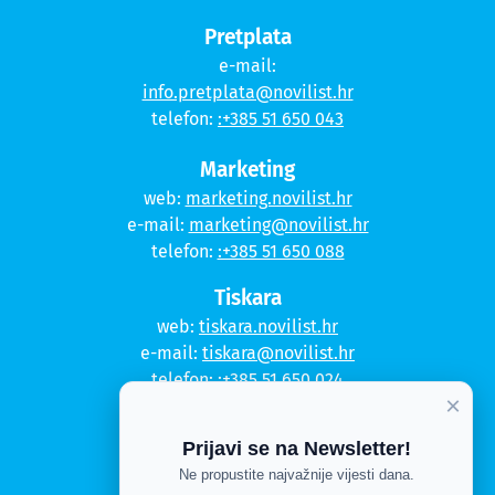
Pretplata
e-mail:
info.pretplata@novilist.hr
telefon:
:+385 51 650 043
Marketing
web:
marketing.novilist.hr
e-mail:
marketing@novilist.hr
telefon:
:+385 51 650 088
Tiskara
web:
tiskara.novilist.hr
e-mail:
tiskara@novilist.hr
telefon:
:+385 51 650 024
×
Copyright © 2020. Novi list
Prijavi se na Newsletter!
Kontakt
Ne propustite najvažnije vijesti dana.