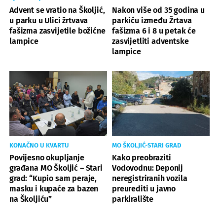
Advent se vratio na Školjić,
Nakon više od 35 godina u
u parku u Ulici žrtvava
parkiću između Žrtava
fašizma zasvijetile božićne
fašizma 6 i 8 u petak će
lampice
zasvijetliti adventske
lampice
KONAČNO U KVARTU
MO ŠKOLJIĆ-STARI GRAD
Povijesno okupljanje
Kako preobraziti
građana MO Školjić – Stari
Vodovodnu: Deponij
grad: “Kupio sam peraje,
neregistriranih vozila
masku i kupaće za bazen
preurediti u javno
na Školjiću”
parkiralište