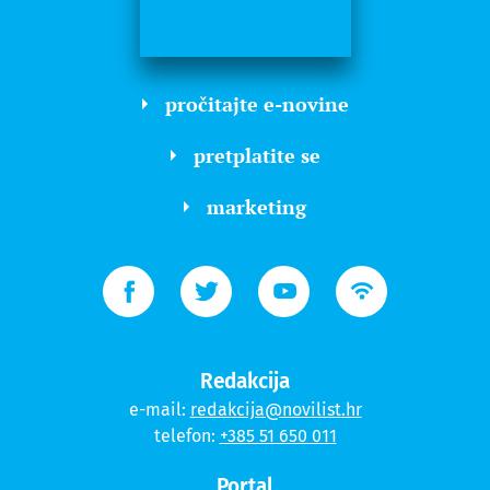
pročitajte e-novine
pretplatite se
marketing
Redakcija
e-mail:
redakcija@novilist.hr
telefon:
+385 51 650 011
Portal