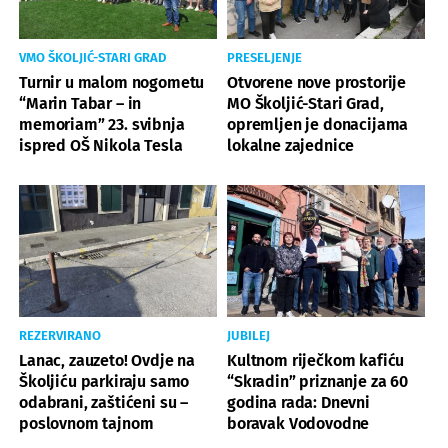
VMO ŠKOLJIĆ-STARI GRAD
PRESELJENJE
Turnir u malom nogometu
Otvorene nove prostorije
“Marin Tabar – in
MO Školjić-Stari Grad,
memoriam” 23. svibnja
opremljen je donacijama
ispred OŠ Nikola Tesla
lokalne zajednice
REZERVIRANO
JUBILEJ
Lanac, zauzeto! Ovdje na
Kultnom riječkom kafiću
Školjiću parkiraju samo
“Skradin” priznanje za 60
odabrani, zaštićeni su –
godina rada: Dnevni
poslovnom tajnom
boravak Vodovodne