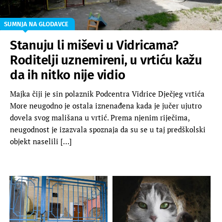
SUMNJA NA GLODAVCE
Stanuju li miševi u Vidricama?
Roditelji uznemireni, u vrtiću kažu
da ih nitko nije vidio
Majka čiji je sin polaznik Podcentra Vidrice Dječjeg vrtića
More neugodno je ostala iznenađena kada je jučer ujutro
dovela svog mališana u vrtić. Prema njenim riječima,
neugodnost je izazvala spoznaja da su se u taj predškolski
objekt naselili […]