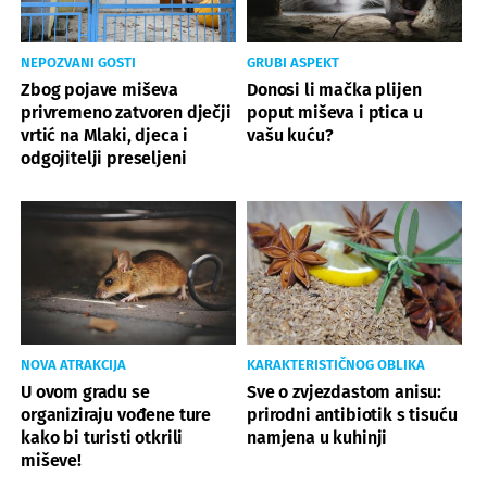
NEPOZVANI GOSTI
GRUBI ASPEKT
Zbog pojave miševa
Donosi li mačka plijen
privremeno zatvoren dječji
poput miševa i ptica u
vrtić na Mlaki, djeca i
vašu kuću?
odgojitelji preseljeni
NOVA ATRAKCIJA
KARAKTERISTIČNOG OBLIKA
U ovom gradu se
Sve o zvjezdastom anisu:
organiziraju vođene ture
prirodni antibiotik s tisuću
kako bi turisti otkrili
namjena u kuhinji
miševe!