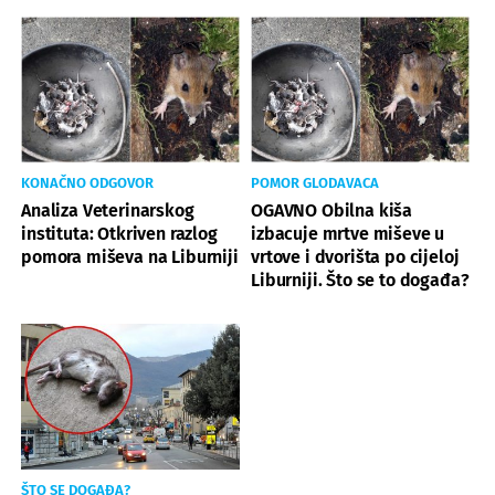
KONAČNO ODGOVOR
POMOR GLODAVACA
Analiza Veterinarskog
OGAVNO Obilna kiša
instituta: Otkriven razlog
izbacuje mrtve miševe u
pomora miševa na Liburniji
vrtove i dvorišta po cijeloj
Liburniji. Što se to događa?
ŠTO SE DOGAĐA?