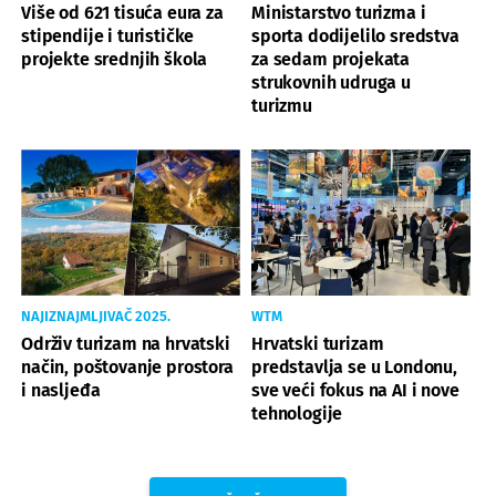
Više od 621 tisuća eura za
Ministarstvo turizma i
stipendije i turističke
sporta dodijelilo sredstva
projekte srednjih škola
za sedam projekata
strukovnih udruga u
turizmu
NAJIZNAJMLJIVAČ 2025.
WTM
Održiv turizam na hrvatski
Hrvatski turizam
način, poštovanje prostora
predstavlja se u Londonu,
i nasljeđa
sve veći fokus na AI i nove
tehnologije