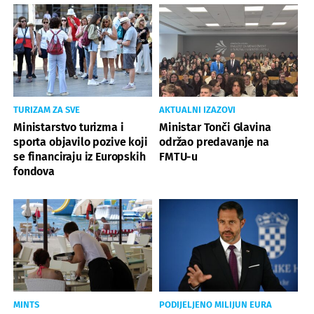
TURIZAM ZA SVE
AKTUALNI IZAZOVI
Ministarstvo turizma i
Ministar Tonči Glavina
sporta objavilo pozive koji
održao predavanje na
se financiraju iz Europskih
FMTU-u
fondova
MINTS
PODIJELJENO MILIJUN EURA