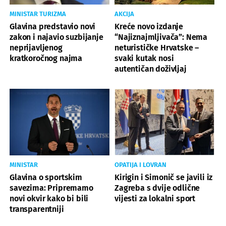
MINISTAR TURIZMA
AKCIJA
Glavina predstavio novi
Kreće novo izdanje
zakon i najavio suzbijanje
“Najiznajmljivača”: Nema
neprijavljenog
neturističke Hrvatske –
kratkoročnog najma
svaki kutak nosi
autentičan doživljaj
MINISTAR
OPATIJA I LOVRAN
Glavina o sportskim
Kirigin i Simonič se javili iz
savezima: Pripremamo
Zagreba s dvije odlične
novi okvir kako bi bili
vijesti za lokalni sport
transparentniji