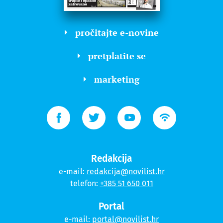
pročitajte e-novine
pretplatite se
marketing
Redakcija
e-mail:
redakcija@novilist.hr
telefon:
+385 51 650 011
Portal
e-mail:
portal@novilist.hr