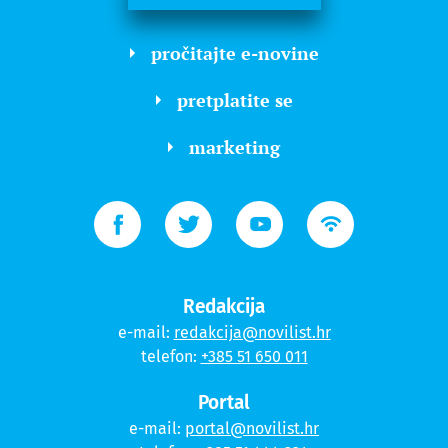
pročitajte e-novine
pretplatite se
marketing
Redakcija
e-mail:
redakcija@novilist.hr
telefon:
+385 51 650 011
Portal
e-mail:
portal@novilist.hr