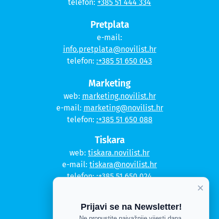
telefon:
+385 51 444 334
Pretplata
e-mail:
info.pretplata@novilist.hr
telefon:
:+385 51 650 043
Marketing
web:
marketing.novilist.hr
e-mail:
marketing@novilist.hr
telefon:
:+385 51 650 088
Tiskara
web:
tiskara.novilist.hr
e-mail:
tiskara@novilist.hr
telefon:
:+385 51 650 024
×
Copyright © 2020. Novi list
Prijavi se na Newsletter!
Ne propustite najvažnije vijesti dana.