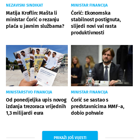
NEZAVISNI SINDIKAT
MINISTAR FINANCIJA
Matija Kroflin: Mašta li
Ćorić: Ekonomska
ministar Ćorić o rezanju
stabilnost postignuta,
plaća u javnim službama?
slijedi novi val rasta
produktivnosti
MINISTARSTVO FINANCIJA
MINISTAR FINANCIJA
Od ponedjeljka upis novog
Ćorić se sastao s
izdanja trezoraca vrijednih
predstavnicima MMF-a,
1,3 milijardi eura
dobio pohvale
PRIKAŽI JOŠ VIJESTI