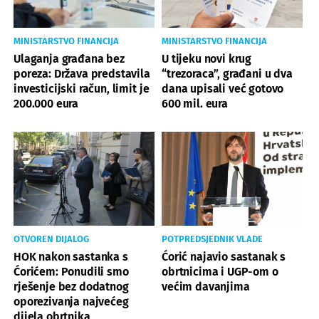
MINISTARSTVO FINANCIJA
MINISTARSTVO FINANCIJA
Ulaganja građana bez
U tijeku novi krug
poreza: Država predstavila
“trezoraca”, građani u dva
investicijski račun, limit je
dana upisali već gotovo
200.000 eura
600 mil. eura
OTVOREN DIJALOG
POTPREDSJEDNIK VLADE
HOK nakon sastanka s
Ćorić najavio sastanak s
Ćorićem: Ponudili smo
obrtnicima i UGP-om o
rješenje bez dodatnog
većim davanjima
oporezivanja najvećeg
dijela obrtnika