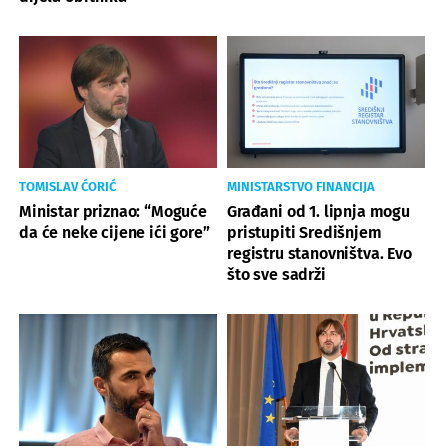
TOMISLAV ĆORIĆ
MINISTARSTVO FINANCIJA
Ministar priznao: “Moguće
Građani od 1. lipnja mogu
da će neke cijene ići gore”
pristupiti Središnjem
registru stanovništva. Evo
što sve sadrži