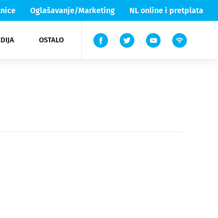
nice
Oglašavanje/Marketing
NL online i pretplata
DIJA
OSTALO
ar
ortovi
 List TV
entari
elgood
Lika & Senj