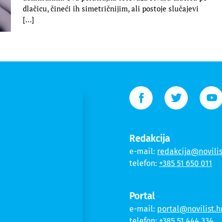
dlačicu, čineći ih simetričnijim, ali postoje slučajevi
[…]
Redakcija
e-mail:
redakcija@novilis
telefon:
+385 51 650 011
Portal
e-mail:
portal@novilist.h
telefon:
+385 51 444 334