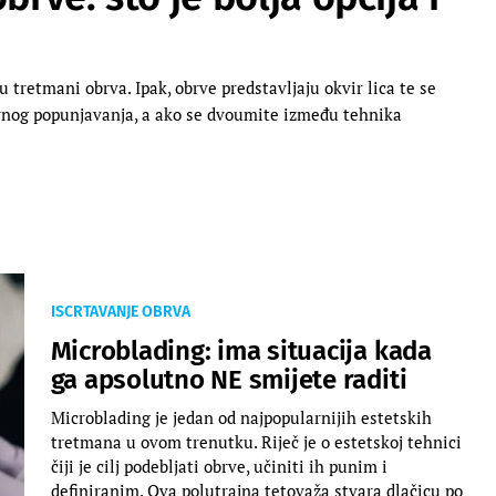
 tretmani obrva. Ipak, obrve predstavljaju okvir lica te se
evnog popunjavanja, a ako se dvoumite između tehnika
ISCRTAVANJE OBRVA
Microblading: ima situacija kada
ga apsolutno NE smijete raditi
Microblading je jedan od najpopularnijih estetskih
tretmana u ovom trenutku. Riječ je o estetskoj tehnici
čiji je cilj podebljati obrve, učiniti ih punim i
definiranim. Ova polutrajna tetovaža stvara dlačicu po