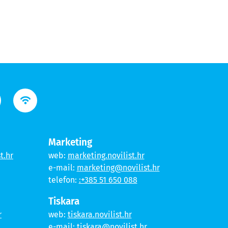
Marketing
t.hr
web:
marketing.novilist.hr
e-mail:
marketing@novilist.hr
telefon:
:+385 51 650 088
Tiskara
r
web:
tiskara.novilist.hr
e-mail:
tiskara@novilist.hr