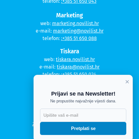
telefon:
:+385 51 650 043
Marketing
web:
marketing.novilist.hr
e-mail:
marketing@novilist.hr
telefon:
:+385 51 650 088
Tiskara
web:
tiskara.novilist.hr
e-mail:
tiskara@novilist.hr
telefon:
:+385 51 650 024
×
Copyright © 2020. Novi list
Prijavi se na Newsletter!
Kontakt
Ne propustite najvažnije vijesti dana.
Politika privatnosti
Politika kolačića
Zahtjev za pristup informacijama
Pretplati se
Impressum