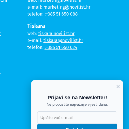
t.hr
web:
marketing.novilist.hr
e-mail:
marketing@novilist.hr
telefon:
:+385 51 650 088
Tiskara
r
web:
tiskara.novilist.hr
e-mail:
tiskara@novilist.hr
telefon:
:+385 51 650 024
r
×
Prijavi se na Newsletter!
Ne propustite najvažnije vijesti dana.