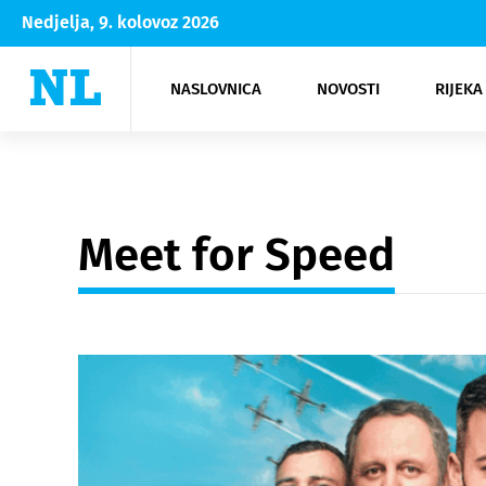
Nedjelja, 9. kolovoz 2026
NASLOVNICA
NOVOSTI
RIJEKA
Rijeka
Kultura
Opatija
Hrvatsk
Moda
NK Rije
Sh
Meet for Speed