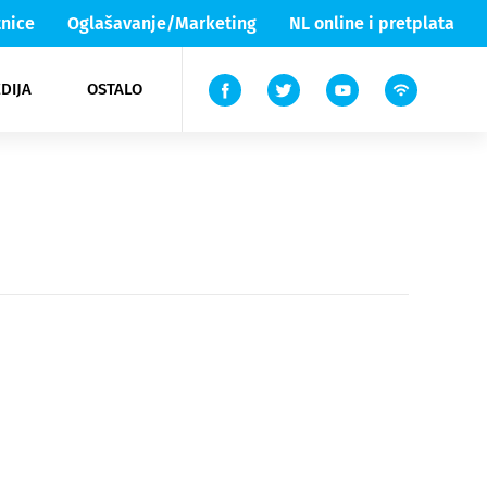
nice
Oglašavanje/Marketing
NL online i pretplata
DIJA
OSTALO
ar
ortovi
 List TV
entari
elgood
Lika & Senj