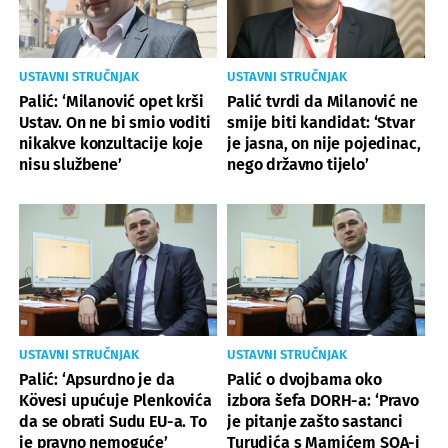
USTAVNI STRUČNJAK
USTAVNI STRUČNJAK
Palić: ‘Milanović opet krši
Palić tvrdi da Milanović ne
Ustav. On ne bi smio voditi
smije biti kandidat: ‘Stvar
nikakve konzultacije koje
je jasna, on nije pojedinac,
nisu službene’
nego državno tijelo’
USTAVNI STRUČNJAK
USTAVNI STRUČNJAK
Palić: ‘Apsurdno je da
Palić o dvojbama oko
Kövesi upućuje Plenkovića
izbora šefa DORH-a: ‘Pravo
da se obrati Sudu EU-a. To
je pitanje zašto sastanci
je pravno nemoguće’
Turudića s Mamićem SOA-i