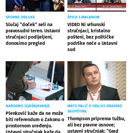
SPORNE ODLUKE
ŠPICA S MACANOM
Slučaj “doček” seli na
VIDEO Ni vrhunski
pravosudni teren. Ustavni
stručnjaci, kristalno
stručnjaci podijeljeni,
pošteni, bez političke
donosimo pregled
podrške neće u Ustavni
sud
NARODNO IZJAŠNJAVANJE
MATO PALIĆ O ODLUCI GRADSKE
SKUPŠTINE
Plenković kaže da ne može
Thompson priprema tužbu,
biti referendum o Zakonu o
ali bez pravne osnove;
prostornom uređenju.
ustavni stručnjak: “Grad
Ustavni stručnjak kaže da