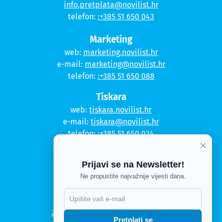
info.pretplata@novilist.hr
telefon:
:+385 51 650 043
Marketing
web:
marketing.novilist.hr
e-mail:
marketing@novilist.hr
telefon:
:+385 51 650 088
Tiskara
web:
tiskara.novilist.hr
e-mail:
tiskara@novilist.hr
telefon:
:+385 51 650 024
×
Copyright © 2020. Novi list
Prijavi se na Newsletter!
Kontakt
Ne propustite najvažnije vijesti dana.
Politika privatnosti
Politika kolačića
Zahtjev za pristup informacijama
Pretplati se