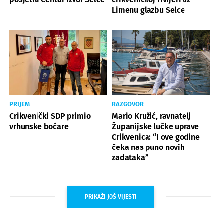
Limenu glazbu Selce
PRIJEM
RAZGOVOR
Crikvenički SDP primio
Mario Kružić, ravnatelj
vrhunske boćare
Županijske lučke uprave
Crikvenica: “I ove godine
čeka nas puno novih
zadataka”
PRIKAŽI JOŠ VIJESTI