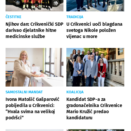
ČESTITKE
TRADICIJA
Njihov dan: Crikvenički SDP
U Crikvenici uoči blagdana
darivao djelatnike hitne
svetoga Nikole položen
medicinske službe
vijenac u more
SAMOSTALNI MANDAT
KOALICIJA
Ivona Matošić Gašparović
Kandidat SDP-a za
pobijedila u Crikvenici:
gradonačelnika Crikvenice
“Hvala svima na velikoj
Mario Kružić predao
podršci”
kandidaturu