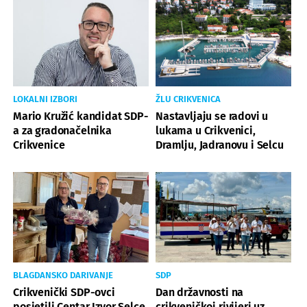
LOKALNI IZBORI
ŽLU CRIKVENICA
Mario Kružić kandidat SDP-
Nastavljaju se radovi u
a za gradonačelnika
lukama u Crikvenici,
Crikvenice
Dramlju, Jadranovu i Selcu
BLAGDANSKO DARIVANJE
SDP
Crikvenički SDP-ovci
Dan državnosti na
posjetili Centar Izvor Selce
crikveničkoj rivijeri uz