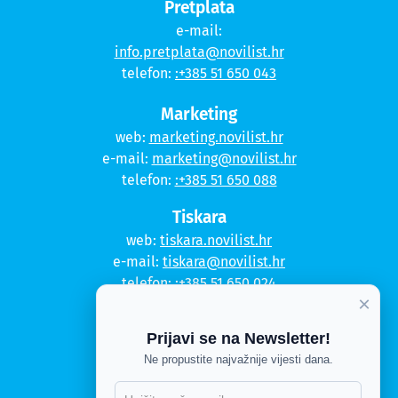
Pretplata
e-mail:
info.pretplata@novilist.hr
telefon:
:+385 51 650 043
Marketing
web:
marketing.novilist.hr
e-mail:
marketing@novilist.hr
telefon:
:+385 51 650 088
Tiskara
web:
tiskara.novilist.hr
e-mail:
tiskara@novilist.hr
telefon:
:+385 51 650 024
×
Copyright © 2020. Novi list
Prijavi se na Newsletter!
Kontakt
Ne propustite najvažnije vijesti dana.
Politika privatnosti