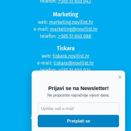
telefon:
:+385 51 650 043
Marketing
web:
marketing.novilist.hr
e-mail:
marketing@novilist.hr
telefon:
:+385 51 650 088
Tiskara
web:
tiskara.novilist.hr
e-mail:
tiskara@novilist.hr
telefon:
:+385 51 650 024
×
Copyright © 2020. Novi list
Prijavi se na Newsletter!
Kontakt
Ne propustite najvažnije vijesti dana.
Politika privatnosti
Politika kolačića
Zahtjev za pristup informacijama
Pretplati se
Impressum