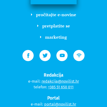
pročitajte e-novine
pretplatite se
marketing
Redakcija
e-mail:
redakcija@novilist.hr
telefon:
+385 51 650 011
Portal
e-mail:
portal@novilist.hr