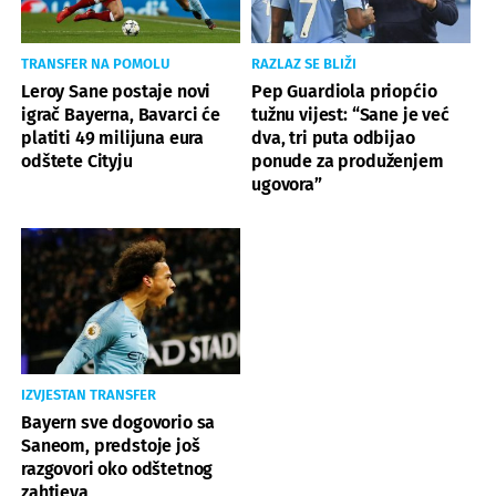
TRANSFER NA POMOLU
RAZLAZ SE BLIŽI
Leroy Sane postaje novi
Pep Guardiola priopćio
igrač Bayerna, Bavarci će
tužnu vijest: “Sane je već
platiti 49 milijuna eura
dva, tri puta odbijao
odštete Cityju
ponude za produženjem
ugovora”
IZVJESTAN TRANSFER
Bayern sve dogovorio sa
Saneom, predstoje još
razgovori oko odštetnog
zahtjeva