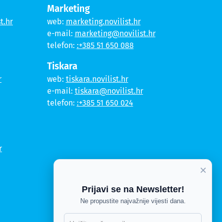
Marketing
t.hr
web:
marketing.novilist.hr
e-mail:
marketing@novilist.hr
telefon:
:+385 51 650 088
Tiskara
r
web:
tiskara.novilist.hr
e-mail:
tiskara@novilist.hr
telefon:
:+385 51 650 024
r
×
Prijavi se na Newsletter!
Ne propustite najvažnije vijesti dana.