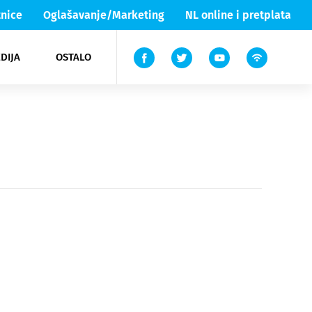
nice
Oglašavanje/Marketing
NL online i pretplata
DIJA
OSTALO
ar
ortovi
 List TV
entari
elgood
Lika & Senj