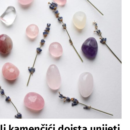
 li kamenčići doista unijeti