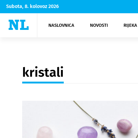
Subota, 8. kolovoz 2026
NASLOVNICA
NOVOSTI
RIJEKA
Rijeka
Kultura
Opatija
Hrvatsk
Moda
NK Rije
Sh
kristali