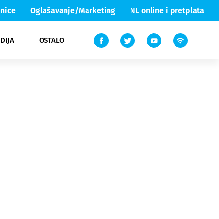
nice
Oglašavanje/Marketing
NL online i pretplata
DIJA
OSTALO
ar
ortovi
 List TV
entari
elgood
Lika & Senj