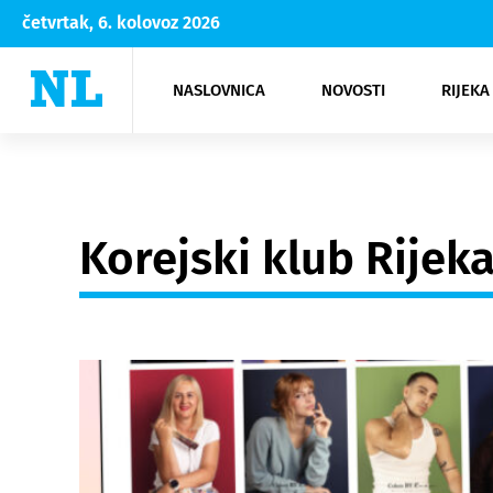
četvrtak, 6. kolovoz 2026
NASLOVNICA
NOVOSTI
RIJEKA
Rijeka
Kultura
Opatija
Hrvatsk
Moda
NK Rije
Sh
Korejski klub Rijek