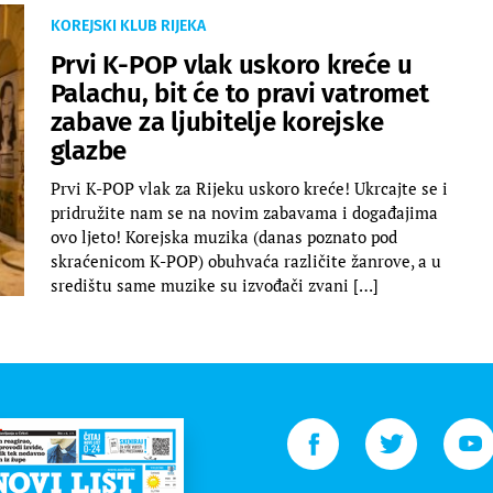
KOREJSKI KLUB RIJEKA
Prvi K-POP vlak uskoro kreće u
Palachu, bit će to pravi vatromet
zabave za ljubitelje korejske
glazbe
Prvi K-POP vlak za Rijeku uskoro kreće! Ukrcajte se i
pridružite nam se na novim zabavama i događajima
ovo ljeto! Korejska muzika (danas poznato pod
skraćenicom K-POP) obuhvaća različite žanrove, a u
središtu same muzike su izvođači zvani […]