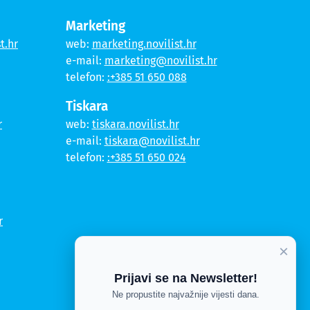
Marketing
t.hr
web:
marketing.novilist.hr
e-mail:
marketing@novilist.hr
telefon:
:+385 51 650 088
Tiskara
r
web:
tiskara.novilist.hr
e-mail:
tiskara@novilist.hr
telefon:
:+385 51 650 024
r
×
Prijavi se na Newsletter!
Ne propustite najvažnije vijesti dana.