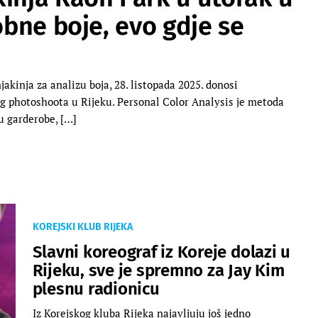
obne boje, evo gdje se
akinja za analizu boja, 28. listopada 2025. donosi
g photoshoota u Rijeku. Personal Color Analysis je metoda
u garderobe, […]
KOREJSKI KLUB RIJEKA
Slavni koreograf iz Koreje dolazi u
Rijeku, sve je spremno za Jay Kim
plesnu radionicu
Iz Korejskog kluba Rijeka najavljuju još jedno