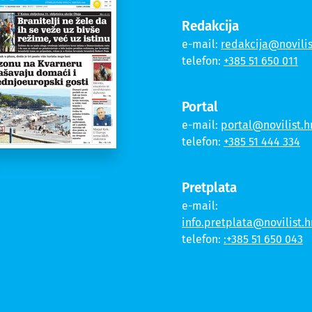
Redakcija
e-mail:
redakcija@novilis
telefon:
+385 51 650 011
Portal
e-mail:
portal@novilist.h
telefon:
+385 51 444 334
Pretplata
e-mail:
info.pretplata@novilist.h
telefon:
:+385 51 650 043