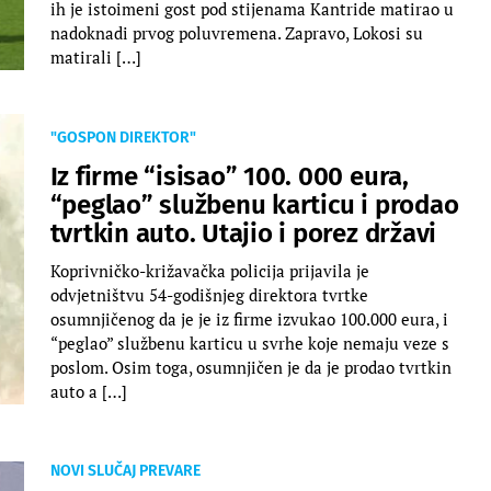
ih je istoimeni gost pod stijenama Kantride matirao u
nadoknadi prvog poluvremena. Zapravo, Lokosi su
matirali […]
"GOSPON DIREKTOR"
Iz firme “isisao” 100. 000 eura,
“peglao” službenu karticu i prodao
tvrtkin auto. Utajio i porez državi
Koprivničko-križavačka policija prijavila je
odvjetništvu 54-godišnjeg direktora tvrtke
osumnjičenog da je je iz firme izvukao 100.000 eura, i
“peglao” službenu karticu u svrhe koje nemaju veze s
poslom. Osim toga, osumnjičen je da je prodao tvrtkin
auto a […]
NOVI SLUČAJ PREVARE