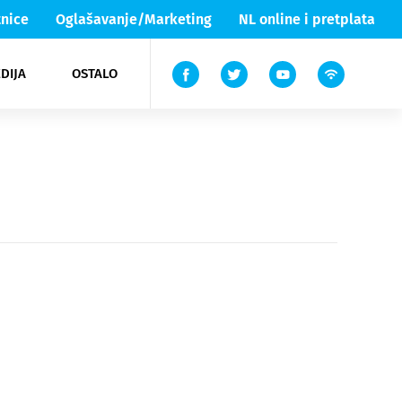
nice
Oglašavanje/Marketing
NL online i pretplata
DIJA
OSTALO
ar
ortovi
 List TV
entari
elgood
Lika & Senj