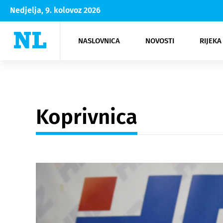
Nedjelja, 9. kolovoz 2026
NASLOVNICA
NOVOSTI
RIJEKA
Rijeka
Kultura
Opatija
Hrvatsk
Moda
NK Rije
Sh
Koprivnica