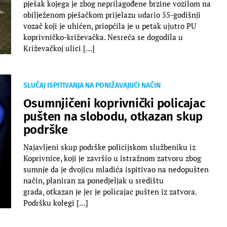
pješak kojega je zbog neprilagođene brzine vozilom na
obilježenom pješačkom prijelazu udario 55-godišnji
vozač koji je uhićen, priopćila je u petak ujutro PU
koprivničko-križevačka. Nesreća se dogodila u
Križevačkoj ulici […]
SLUČAJ ISPITIVANJA NA PONIŽAVAJUĆI NAČIN
Osumnjičeni koprivnički policajac
pušten na slobodu, otkazan skup
podrške
Najavljeni skup podrške policijskom službeniku iz
Koprivnice, koji je završio u istražnom zatvoru zbog
sumnje da je dvojicu mladića ispitivao na nedopušten
način, planiran za ponedjeljak u središtu
grada, otkazan je jer je policajac pušten iz zatvora.
Podršku kolegi […]