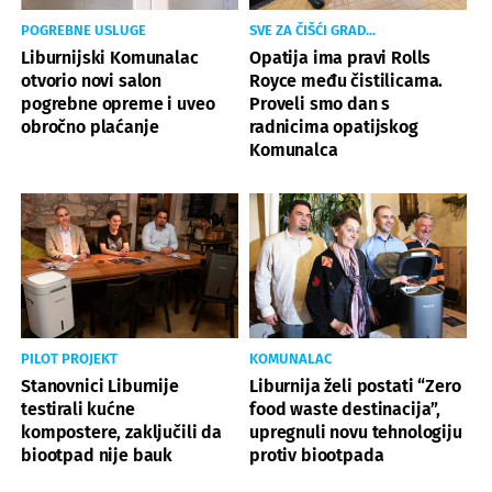
POGREBNE USLUGE
SVE ZA ČIŠĆI GRAD...
Liburnijski Komunalac
Opatija ima pravi Rolls
otvorio novi salon
Royce među čistilicama.
pogrebne opreme i uveo
Proveli smo dan s
obročno plaćanje
radnicima opatijskog
Komunalca
PILOT PROJEKT
KOMUNALAC
Stanovnici Liburnije
Liburnija želi postati “Zero
testirali kućne
food waste destinacija”,
kompostere, zaključili da
upregnuli novu tehnologiju
biootpad nije bauk
protiv biootpada