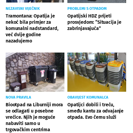
NEZAVISNI VIJEĆNIK
PROBLEMI S OTPADOM
Tramontana: Opatija je
Opatijski HDZ prijeti
nekoć bila primjer za
prosvjedom: “Situacija je
komunalni nadstandard,
zabrinjavajuća”
već dvije godine
nazadujemo
NOVA PRAVILA
OBAVIJEST KOMUNALCA
Biootpad na Liburniji mora
Opatijci dobili i treću,
se odlagati u posebne
smeđu kantu za odvajanje
vrećice. Njih je moguće
otpada. Evo čemu služi
nabaviti samo u
trgovačkim centrima