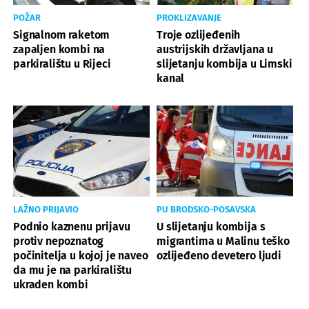
POŽAR
PROKLIZAVANJE
Signalnom raketom
Troje ozlijeđenih
zapaljen kombi na
austrijskih državljana u
parkiralištu u Rijeci
slijetanju kombija u Limski
kanal
LAŽNO PRIJAVIO
PU BRODSKO-POSAVSKA
Podnio kaznenu prijavu
U slijetanju kombija s
protiv nepoznatog
migrantima u Malinu teško
počinitelja u kojoj je naveo
ozlijeđeno devetero ljudi
da mu je na parkiralištu
ukraden kombi