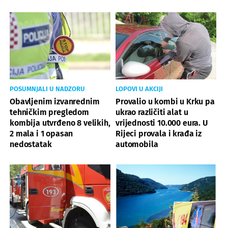
POSUMNJALI U NADZORU
LOPOVI U AKCIJI
Obavljenim izvanrednim
Provalio u kombi u Krku pa
tehničkim pregledom
ukrao različiti alat u
kombija utvrđeno 8 velikih,
vrijednosti 10.000 eura. U
2 mala i 1 opasan
Rijeci provala i krađa iz
nedostatak
automobila