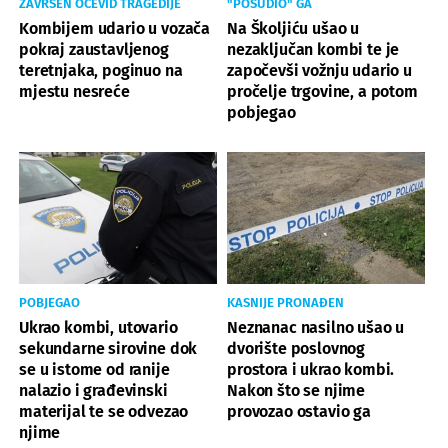
ZAVRŠEN OČEVID TRAGEDIJE
"POSUDIO" GA
Kombijem udario u vozača
Na Školjiću ušao u
pokraj zaustavljenog
nezaključan kombi te je
teretnjaka, poginuo na
započevši vožnju udario u
mjestu nesreće
pročelje trgovine, a potom
pobjegao
POBJEGAO
KASNIJE PRONAĐEN
Ukrao kombi, utovario
Neznanac nasilno ušao u
sekundarne sirovine dok
dvorište poslovnog
se u istome od ranije
prostora i ukrao kombi.
nalazio i građevinski
Nakon što se njime
materijal te se odvezao
provozao ostavio ga
njime