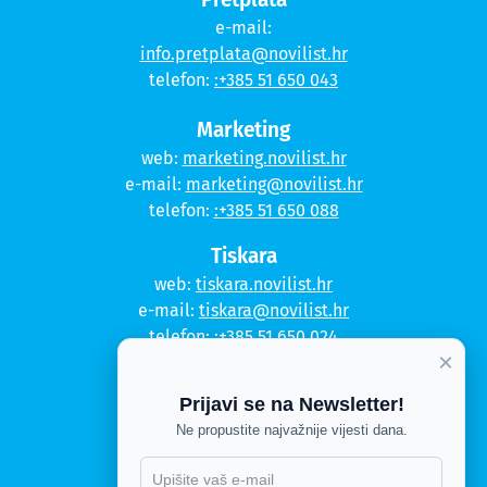
e-mail:
info.pretplata@novilist.hr
telefon:
:+385 51 650 043
Marketing
web:
marketing.novilist.hr
e-mail:
marketing@novilist.hr
telefon:
:+385 51 650 088
Tiskara
web:
tiskara.novilist.hr
e-mail:
tiskara@novilist.hr
telefon:
:+385 51 650 024
×
Copyright © 2020. Novi list
Prijavi se na Newsletter!
Kontakt
Ne propustite najvažnije vijesti dana.
Politika privatnosti
Politika kolačića