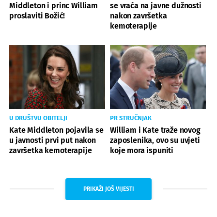
Middleton i princ William
se vraća na javne dužnosti
proslaviti Božić!
nakon završetka
kemoterapije
U DRUŠTVU OBITELJI
PR STRUČNJAK
Kate Middleton pojavila se
William i Kate traže novog
u javnosti prvi put nakon
zaposlenika, ovo su uvjeti
završetka kemoterapije
koje mora ispuniti
PRIKAŽI JOŠ VIJESTI