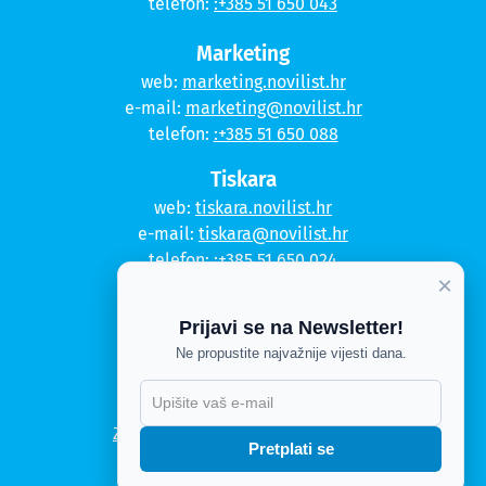
telefon:
:+385 51 650 043
Marketing
web:
marketing.novilist.hr
e-mail:
marketing@novilist.hr
telefon:
:+385 51 650 088
Tiskara
web:
tiskara.novilist.hr
e-mail:
tiskara@novilist.hr
telefon:
:+385 51 650 024
×
Copyright © 2020. Novi list
Prijavi se na Newsletter!
Kontakt
Ne propustite najvažnije vijesti dana.
Politika privatnosti
Politika kolačića
Zahtjev za pristup informacijama
Pretplati se
Impressum