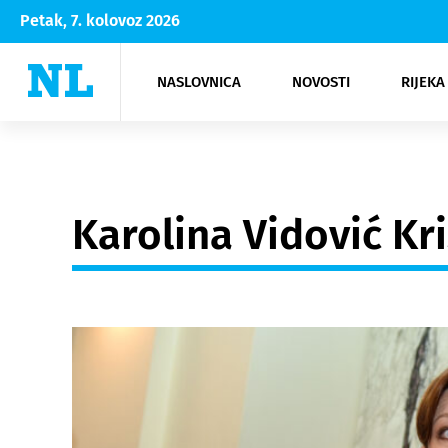
Petak, 7. kolovoz 2026
NASLOVNICA
NOVOSTI
RIJEKA
Rijeka
Kultura
Opatija
Hrvatsk
Moda
NK Rije
Sh
Karolina Vidović Kr