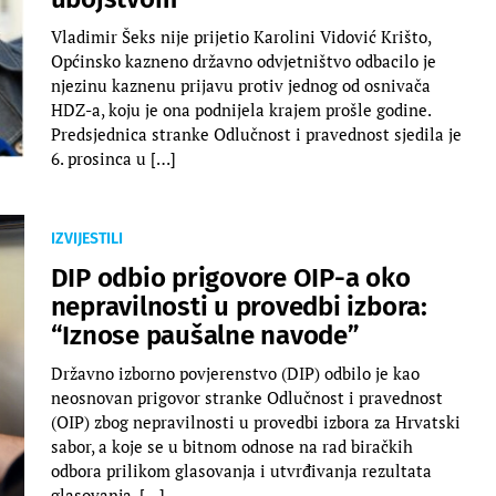
Vladimir Šeks nije prijetio Karolini Vidović Krišto,
Općinsko kazneno državno odvjetništvo odbacilo je
njezinu kaznenu prijavu protiv jednog od osnivača
HDZ-a, koju je ona podnijela krajem prošle godine.
Predsjednica stranke Odlučnost i pravednost sjedila je
6. prosinca u […]
IZVIJESTILI
DIP odbio prigovore OIP-a oko
nepravilnosti u provedbi izbora:
“Iznose paušalne navode”
Državno izborno povjerenstvo (DIP) odbilo je kao
neosnovan prigovor stranke Odlučnost i pravednost
(OIP) zbog nepravilnosti u provedbi izbora za Hrvatski
sabor, a koje se u bitnom odnose na rad biračkih
odbora prilikom glasovanja i utvrđivanja rezultata
glasovanja. […]