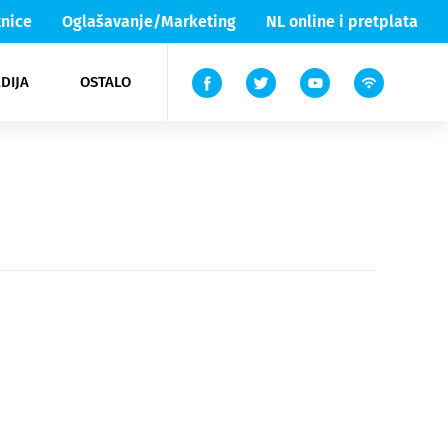
nice
Oglašavanje/Marketing
NL online i pretplata
DIJA
OSTALO
ar
ortovi
 List TV
entari
elgood
Lika & Senj