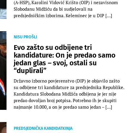
(A-HSP), Karolini Vidović Krišto (OIP) i nezavisnom
Slobodanu Midžiću da bi sudjelovali na
predsjedničkim izborima. Keleminec je u DIP […]
NISU PROŠLI
Evo zašto su odbijene tri
kandidature: On je predao samo
jedan glas – svoj, ostali su
“duplirali”
Državno izborno povjerenstvo (DIP) je objavilo zašto
su odbijene tri kandidature za predsjednika Republike.
Kandidatura Slobodana Midžića odbijena je jer nije
predao dovoljan broj potpisa. Potrebno ih je skupiti
najmanje 10.000, a on je predao samo jedan – […]
PREDSJEDNIČKA KANDIDATKINJA