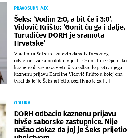
PRAVOSUDNI MEČ
Šeks: ‘Vodim 2:0, a bit će i 3:0’.
Vidović Krišto: ‘Gonit ću ga i dalje,
Turudićev DORH je sramota
Hrvatske’
Vladimiru Šeksu stižu ovih dana iz Državnog
odvjetništva samo dobre vijesti. Osim što je Općinsko
kazneno državno odvjetništvo odbacilo protiv njega
kaznenu prijavu Karoline Vidović Krišto u kojoj ona
tvrdi da joj je Šeks prijetio, pozitivno je za […]
ODLUKA
DORH odbacio kaznenu prijavu
bivše saborske zastupnice. Nije
našao dokaz da joj je Šeks prijetio
ubojstvom