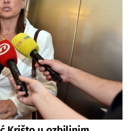
ć Krišto u ozbiljnim