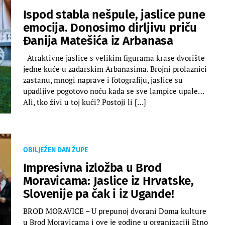
Ispod stabla nešpule, jaslice pune
emocija. Donosimo dirljivu priču
Đanija Matešića iz Arbanasa
Atraktivne jaslice s velikim figurama krase dvorište
jedne kuće u zadarskim Arbanasima. Brojni prolaznici
zastanu, mnogi naprave i fotografiju, jaslice su
upadljive pogotovo noću kada se sve lampice upale…
Ali, tko živi u toj kući? Postoji li […]
OBILJEŽEN DAN ŽUPE
Impresivna izložba u Brod
Moravicama: Jaslice iz Hrvatske,
Slovenije pa čak i iz Ugande!
BROD MORAVICE – U prepunoj dvorani Doma kulture
u Brod Moravicama i ove je godine u organizaciji Etno