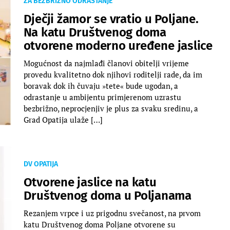
ZA BEZBRIŽNO ODRASTANJE
Dječji žamor se vratio u Poljane.
Na katu Društvenog doma
otvorene moderno uređene jaslice
Mogućnost da najmlađi članovi obitelji vrijeme
provedu kvalitetno dok njihovi roditelji rade, da im
boravak dok ih čuvaju »tete« bude ugodan, a
odrastanje u ambijentu primjerenom uzrastu
bezbrižno, neprocjenjiv je plus za svaku sredinu, a
Grad Opatija ulaže […]
DV OPATIJA
Otvorene jaslice na katu
Društvenog doma u Poljanama
Rezanjem vrpce i uz prigodnu svečanost, na prvom
katu Društvenog doma Poljane otvorene su