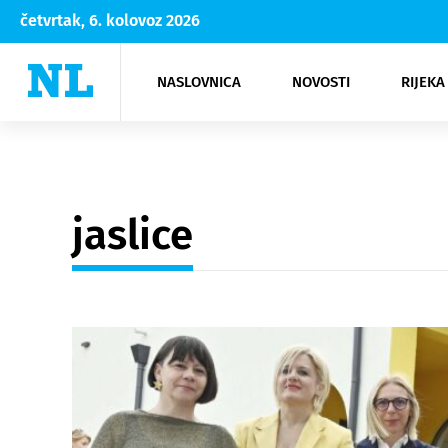
četvrtak, 6. kolovoz 2026
NASLOVNICA
NOVOSTI
RIJEKA
Rijeka
Kultura
Opatija
Hrvatsk
Moda
NK Rije
Sh
jaslice