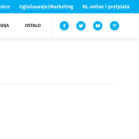
nice
Oglašavanje/Marketing
NL online i pretplata
DIJA
OSTALO
ar
ortovi
 List TV
entari
elgood
Lika & Senj