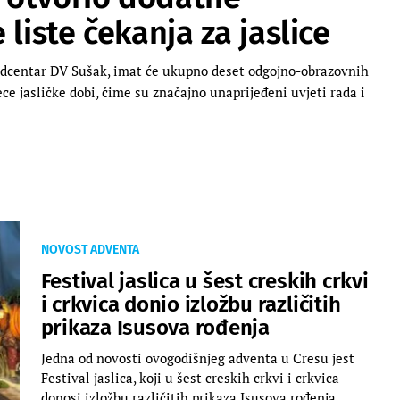
liste čekanja za jaslice
podcentar DV Sušak, imat će ukupno deset odgojno-obrazovnih
e jasličke dobi, čime su značajno unaprijeđeni uvjeti rada i
NOVOST ADVENTA
Festival jaslica u šest creskih crkvi
i crkvica donio izložbu različitih
prikaza Isusova rođenja
Jedna od novosti ovogodišnjeg adventa u Cresu jest
Festival jaslica, koji u šest creskih crkvi i crkvica
donosi izložbu različitih prikaza Isusova rođenja.