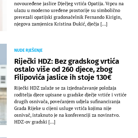
novouređene jaslice Dječjeg vrtića Opatija. Vrpcu na
ulazu u moderno uređene prostorije su simbolično
prerezali opatijski gradonačelnik Fernando Kirigin,
njegova zamjenica Kristina Đukić, dječja […]
NUDE RJEŠENJE
Riječki HDZ: Bez gradskog vrtića
ostalo više od 260 djece, zbog
Filipovića jaslice ih stoje 130€
Riječki HDZ zalaže se za izjednačavanje položaja
roditelja djece upisane u gradske dječje vrtiće i vrtiće
drugih osnivača, povećanjem udjela sufinanciranja
Grada Rijeke u cijeni usluge vrtića kojima nije
osnivač, istaknuto je na konferenciji za novinstvo.
HDZ-ov gradski […]