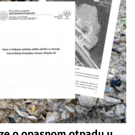
lize o opasnom otpadu u