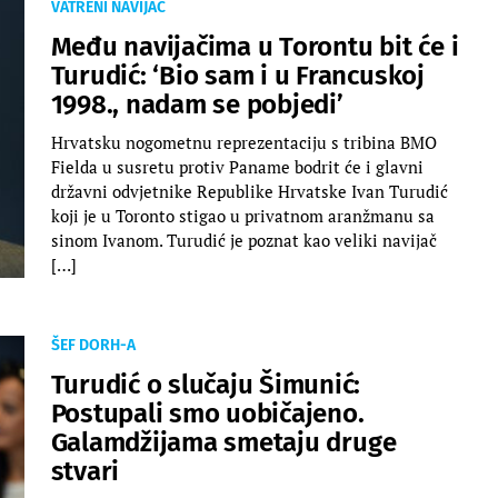
VATRENI NAVIJAČ
Među navijačima u Torontu bit će i
Turudić: ‘Bio sam i u Francuskoj
1998., nadam se pobjedi’
Hrvatsku nogometnu reprezentaciju s tribina BMO
Fielda u susretu protiv Paname bodrit će i glavni
državni odvjetnike Republike Hrvatske Ivan Turudić
koji je u Toronto stigao u privatnom aranžmanu sa
sinom Ivanom. Turudić je poznat kao veliki navijač
[…]
ŠEF DORH-A
Turudić o slučaju Šimunić:
Postupali smo uobičajeno.
Galamdžijama smetaju druge
stvari