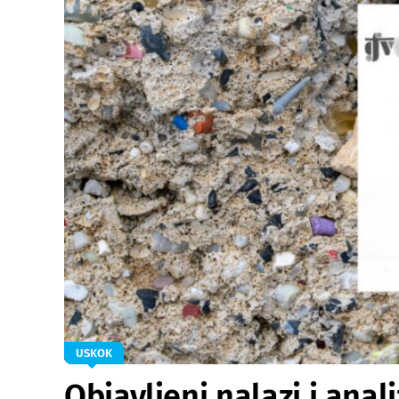
USKOK
Objavljeni nalazi i ana