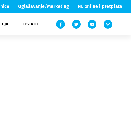
nice
Oglašavanje/Marketing
NL online i pretplata
DIJA
OSTALO
ar
ortovi
 List TV
entari
elgood
Lika & Senj