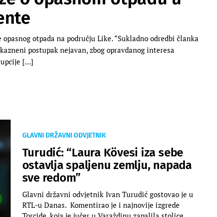
ente
 opasnog otpada na području Like. “Sukladno odredbi članka
e kazneni postupak nejavan, zbog opravdanog interesa
upcije […]
GLAVNI DRŽAVNI ODVJETNIK
Turudić: “Laura Kövesi iza sebe
ostavlja spaljenu zemlju, napada
sve redom”
Glavni državni odvjetnik Ivan Turudić gostovao je u
RTL-u Danas. Komentirao je i najnovije izgrede
Torcide, koja je jučer u Varaždinu zapalila stolice.