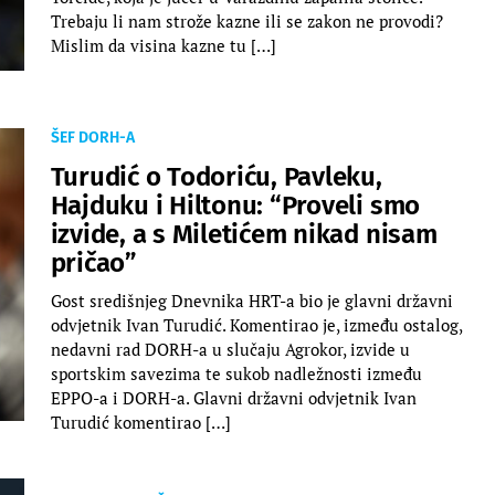
Trebaju li nam strože kazne ili se zakon ne provodi?
Mislim da visina kazne tu […]
ŠEF DORH-A
Turudić o Todoriću, Pavleku,
Hajduku i Hiltonu: “Proveli smo
izvide, a s Miletićem nikad nisam
pričao”
Gost središnjeg Dnevnika HRT-a bio je glavni državni
odvjetnik Ivan Turudić. Komentirao je, između ostalog,
nedavni rad DORH-a u slučaju Agrokor, izvide u
sportskim savezima te sukob nadležnosti između
EPPO-a i DORH-a. Glavni državni odvjetnik Ivan
Turudić komentirao […]