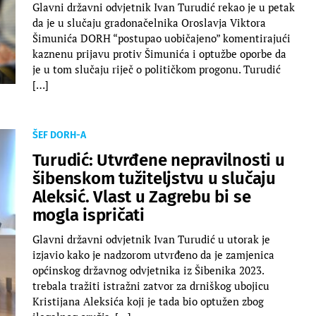
Glavni državni odvjetnik Ivan Turudić rekao je u petak
da je u slučaju gradonačelnika Oroslavja Viktora
Šimunića DORH “postupao uobičajeno” komentirajući
kaznenu prijavu protiv Šimunića i optužbe oporbe da
je u tom slučaju riječ o političkom progonu. Turudić
[…]
ŠEF DORH-A
Turudić: Utvrđene nepravilnosti u
šibenskom tužiteljstvu u slučaju
Aleksić. Vlast u Zagrebu bi se
mogla ispričati
Glavni državni odvjetnik Ivan Turudić u utorak je
izjavio kako je nadzorom utvrđeno da je zamjenica
općinskog državnog odvjetnika iz Šibenika 2023.
trebala tražiti istražni zatvor za drniškog ubojicu
Kristijana Aleksića koji je tada bio optužen zbog