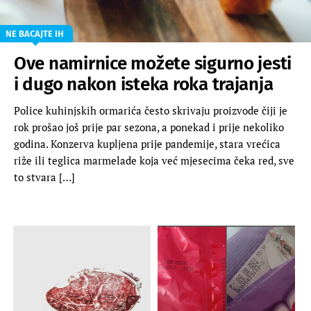
NE BACAJTE IH
Ove namirnice možete sigurno jesti
i dugo nakon isteka roka trajanja
Police kuhinjskih ormarića često skrivaju proizvode čiji je
rok prošao još prije par sezona, a ponekad i prije nekoliko
godina. Konzerva kupljena prije pandemije, stara vrećica
riže ili teglica marmelade koja već mjesecima čeka red, sve
to stvara […]