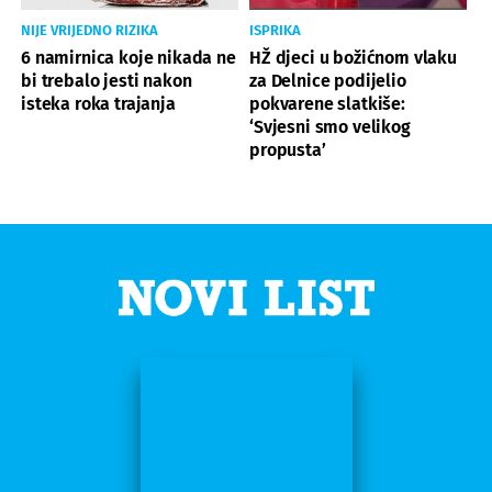
NIJE VRIJEDNO RIZIKA
ISPRIKA
6 namirnica koje nikada ne
HŽ djeci u božićnom vlaku
bi trebalo jesti nakon
za Delnice podijelio
isteka roka trajanja
pokvarene slatkiše:
‘Svjesni smo velikog
propusta’