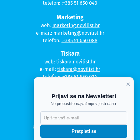
telefon:
:+385 51 650 043
Marketing
web:
marketing.novilist.hr
e-mail:
marketing@novilist.hr
telefon:
:+385 51 650 088
Tiskara
web:
tiskara.novilist.hr
e-mail:
tiskara@novilist.hr
telefon:
:+385 51 650 024
×
Copyright © 2020. Novi list
Prijavi se na Newsletter!
Kontakt
Ne propustite najvažnije vijesti dana.
Politika privatnosti
Politika kolačića
Zahtjev za pristup informacijama
Pretplati se
Impressum