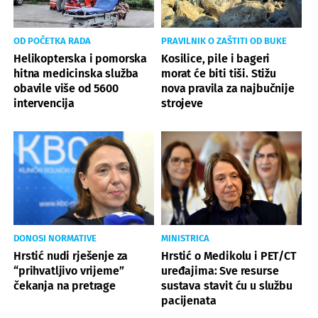
OD POČETKA RADA
PRAVILNIK O ZAŠTITI OD BUKE
Helikopterska i pomorska
Kosilice, pile i bageri
hitna medicinska služba
morat će biti tiši. Stižu
obavile više od 5600
nova pravila za najbučnije
intervencija
strojeve
DONOSI NORMATIVE
MINISTRICA
Hrstić nudi rješenje za
Hrstić o Medikolu i PET/CT
“prihvatljivo vrijeme”
uređajima: Sve resurse
čekanja na pretrage
sustava stavit ću u službu
pacijenata