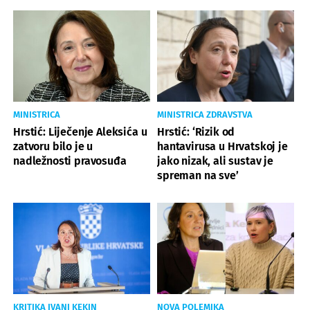
MINISTRICA
MINISTRICA ZDRAVSTVA
Hrstić: Liječenje Aleksića u
Hrstić: ‘Rizik od
zatvoru bilo je u
hantavirusa u Hrvatskoj je
nadležnosti pravosuđa
jako nizak, ali sustav je
spreman na sve’
KRITIKA IVANI KEKIN
NOVA POLEMIKA