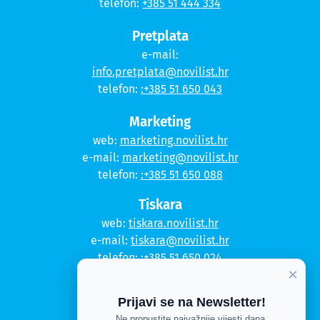
telefon:
+385 51 444 334
Pretplata
e-mail:
info.pretplata@novilist.hr
telefon:
:+385 51 650 043
Marketing
web:
marketing.novilist.hr
e-mail:
marketing@novilist.hr
telefon:
:+385 51 650 088
Tiskara
web:
tiskara.novilist.hr
e-mail:
tiskara@novilist.hr
telefon:
:+385 51 650 024
×
Copyright © 2020. Novi list
Prijavi se na Newsletter!
Ne propustite najvažnije vijesti dana.