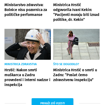
Ministarstvo zdravstva:
Ministrica Hrstić
Bolnice nisu pozornica za
odgovorila Ivani Kekin:
političke performanse
“Pacijenti moraju biti iznad
politike, dr. Kekin”
MINISTRICA ZDRAVSTVA
ŠTO SE DOGODILO?
Hrstić: Nakon smrti
Ministrica Hrstić o smrti u
muškarca u Zadru
Zadru: “Poslat ćemo
provedeni i interni nadzor i
zdravstvenu inspekciju”
inspekcija
PRIKAŽI JOŠ VIJESTI