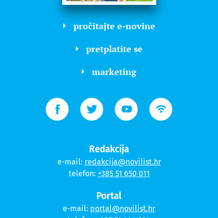
pročitajte e-novine
pretplatite se
marketing
Redakcija
e-mail:
redakcija@novilist.hr
telefon:
+385 51 650 011
Portal
e-mail:
portal@novilist.hr