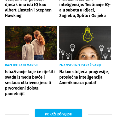
dječak ima isti IQ kao
inteligencije: Testiranje IQ-
Albert Einstein i Stephen
a u subotu u Rijeci,
Hawking
Zagrebu, Splitu i Osijeku
RAZLIKE ZANEMARIVE
ZNANSTVENO ISTRAŽIVANJE
Istraživanje koje će riješiti
Nakon stoljeća progresije,
svađu između braće i
prosječna inteligencija
sestara: otkriveno jesu li
Amerikanaca pada?
prvorođeni doista
pametniji!
PRIKAŽI JOŠ VIJESTI