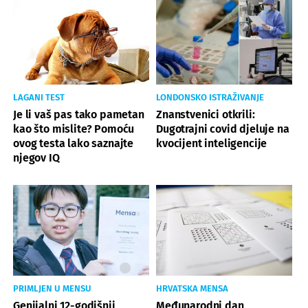
LAGANI TEST
LONDONSKO ISTRAŽIVANJE
Je li vaš pas tako pametan
Znanstvenici otkrili:
kao što mislite? Pomoću
Dugotrajni covid djeluje na
ovog testa lako saznajte
kvocijent inteligencije
njegov IQ
PRIMLJEN U MENSU
HRVATSKA MENSA
Genijalni 12-godišnji
Međunarodni dan