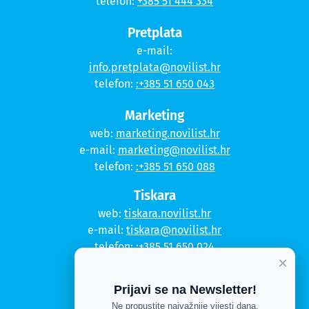
telefon:
+385 51 444 334
Pretplata
e-mail:
info.pretplata@novilist.hr
telefon:
:+385 51 650 043
Marketing
web:
marketing.novilist.hr
e-mail:
marketing@novilist.hr
telefon:
:+385 51 650 088
Tiskara
web:
tiskara.novilist.hr
e-mail:
tiskara@novilist.hr
telefon:
:+385 51 650 024
×
Copyright © 2020. Novi list
Prijavi se na Newsletter!
Kontakt
Ne propustite najvažnije vijesti dana.