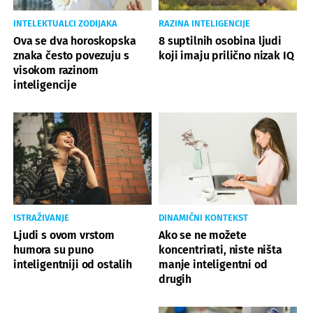
INTELEKTUALCI ZODIJAKA
RAZINA INTELIGENCIJE
Ova se dva horoskopska
8 suptilnih osobina ljudi
znaka često povezuju s
koji imaju prilično nizak IQ
visokom razinom
inteligencije
ISTRAŽIVANJE
DINAMIČNI KONTEKST
Ljudi s ovom vrstom
Ako se ne možete
humora su puno
koncentrirati, niste ništa
inteligentniji od ostalih
manje inteligentni od
drugih