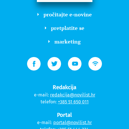
pročitajte e-novine
pretplatite se
marketing
Redakcija
e-mail:
redakcija@novilist.hr
telefon:
+385 51 650 011
Portal
e-mail:
portal@novilist.hr