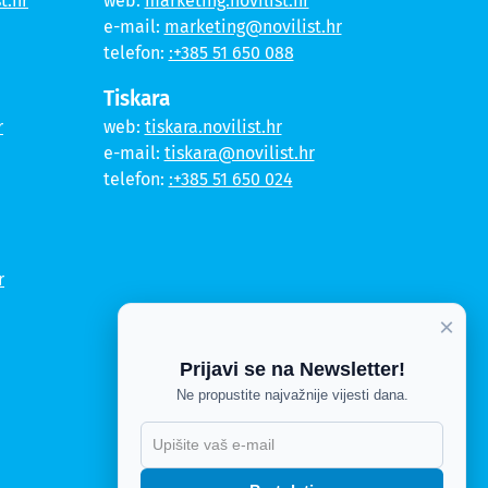
t.hr
web:
marketing.novilist.hr
e-mail:
marketing@novilist.hr
telefon:
:+385 51 650 088
Tiskara
r
web:
tiskara.novilist.hr
e-mail:
tiskara@novilist.hr
telefon:
:+385 51 650 024
r
×
Prijavi se na Newsletter!
Ne propustite najvažnije vijesti dana.