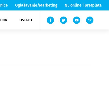
nice
Oglašavanje/Marketing
NL online i pretplata
DIJA
OSTALO
ar
ortovi
 List TV
entari
elgood
Lika & Senj