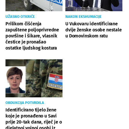
UŽASNO OTKRIĆE
NAKON EKSHUMACIJE
Prilikom čišćenja
U Vukovaru identificirane
zapuštene poljoprivredne
dvije ženske osobe nestale
površine i šikare, vlasnik
u Domovinskom ratu
čestice je pronašao
ostatke ljudskog kostura
OBDUKCIJA POTVRDILA
Identificirano tijelo žene
koje je pronađeno u Savi
prije 20-tak dana, riječ je o
djelatnoj vojnoj osobi iz