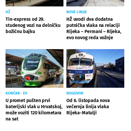
HŽ
NOVE LINIJE
Tin-express od 29.
HŽ uvodi dva dodatna
studenog vozi na delničku
putnička vlaka na relaciji
božićnu bajku
Rijeka – Permani – Rijeka,
evo novog reda vožnje
KONČAR - EV
DOGOVOR
U promet pušten prvi
Od 6. listopada nova
baterijski vlak u Hrvatskoj,
večernja linija vlaka
može voziti 120 kilometara
Rijeka-Matulji
na sat