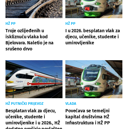
HŽ PP
HŽ PP
Troje ozlijeđenih u
I u 2026. besplatan vlak za
iskliznuću vlaka kod
djecu, učenike, studente i
Bjelovara. Naletio je na
umirovljenike
srušeno drvo
HŽ PUTNIČKI PRIJEVOZ
VLADA
Besplatan vlak za djecu,
Povećava se temeljni
učenike, studente i
kapital društvima HŽ
umirovljenike i u 2026., HŽ
Infrastruktura i HŽ PP
dodatno proširio povlašten