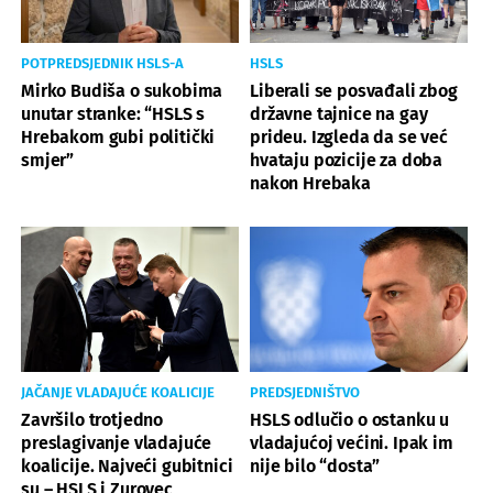
POTPREDSJEDNIK HSLS-A
HSLS
Mirko Budiša o sukobima
Liberali se posvađali zbog
unutar stranke: “HSLS s
državne tajnice na gay
Hrebakom gubi politički
prideu. Izgleda da se već
smjer”
hvataju pozicije za doba
nakon Hrebaka
JAČANJE VLADAJUĆE KOALICIJE
PREDSJEDNIŠTVO
Završilo trotjedno
HSLS odlučio o ostanku u
preslagivanje vladajuće
vladajućoj većini. Ipak im
koalicije. Najveći gubitnici
nije bilo “dosta”
su – HSLS i Zurovec