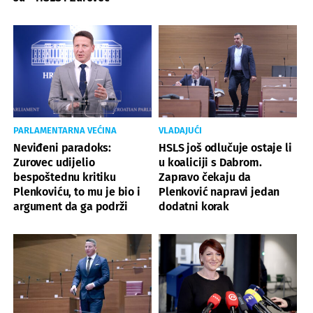
PARLAMENTARNA VEĆINA
VLADAJUĆI
Neviđeni paradoks:
HSLS još odlučuje ostaje li
Zurovec udijelio
u koaliciji s Dabrom.
bespoštednu kritiku
Zapravo čekaju da
Plenkoviću, to mu je bio i
Plenković napravi jedan
argument da ga podrži
dodatni korak