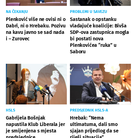
NA ČEKANJU
PROBLEMI U SAVEZU
Plenković više ne ovisi ni o
Sastanak o opstanku
Dabri, ni o Hrebaku. Pozivu
vladajuće koalicije: Bivša
na kavu javno se sad nada
SDP-ova zastupnica mogla
i – Zurovec
bi postati nova
Plenkovićea “ruka” u
Saboru
HSLS
PREDSJEDNIK HSLS-A
Gabrijela Bošnjak
Hrebak: “Nema
napustila Klub Liberala jer
ultimatuma, dali smo
je smijenjena s mjesta
sjajan prijedlog da se
predsjednice
riješi situacija”