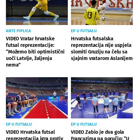
ANTE PIPLICA
EP U FUTSALU
VIDEO Vratar hrvatske
Hrvatska futsalska
futsal reprezentacije:
reprezentacija nije uspjela
“Možemo biti optimistični
slomiti Gruziju na čelu sa
uoči Latvije, žaljenja
sjajnim vratarom Aslanijem
nema”
EP U FUTSALU
EP U FUTSALU
VIDEO Hrvatska futsal
VIDEO Zabio je dva gola
reprezentacija igra protiv
Francuzima pa poručio: “U