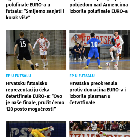
polufinale EURO-a u
pobjedom nad Armencima
futsalu: “Smijemo sanjati i
izborila polufinale EURO-a
korak više”
EP U FUTSALU
EP U FUTSALU
Hrvatsku futsalsku
Hrvatska preokrenula
reprezentaciju čeka
protiv domaćina EURO-a i
četvrtfinale EURO-a: “Ovo
izborila plasman u
je naše finale, pružit ćemo
četvrtfinale
120 posto mogućnosti”