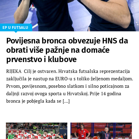
EP U FUTSALU
Povijesna bronca obvezuje HNS da
obrati više pažnje na domaće
prvenstvo i klubove
RIJEKA Cilj je ostvaren. Hrvatska futsalska reprezentacija
zaključila je nastup na EURO-u s toliko željenom medaljom.
Prvom, povijesnom, posebno slatkom i silno poticajnom za
daljnji razvoj ovoga sporta u Hrvatskoj. Prije 14 godina
bronca je pobjegla kada se […]