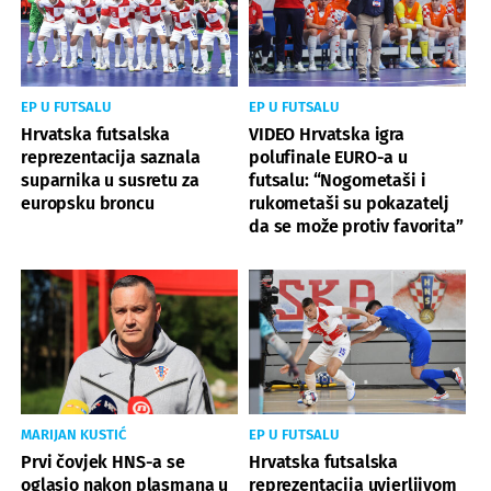
EP U FUTSALU
EP U FUTSALU
Hrvatska futsalska
VIDEO Hrvatska igra
reprezentacija saznala
polufinale EURO-a u
suparnika u susretu za
futsalu: “Nogometaši i
europsku broncu
rukometaši su pokazatelj
da se može protiv favorita”
MARIJAN KUSTIĆ
EP U FUTSALU
Prvi čovjek HNS-a se
Hrvatska futsalska
oglasio nakon plasmana u
reprezentacija uvjerljivom