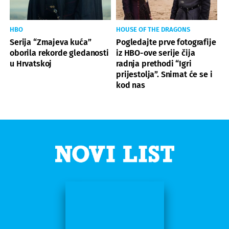
HBO
HOUSE OF THE DRAGONS
Serija “Zmajeva kuća”
Pogledajte prve fotografije
oborila rekorde gledanosti
iz HBO-ove serije čija
u Hrvatskoj
radnja prethodi “Igri
prijestolja”. Snimat će se i
kod nas