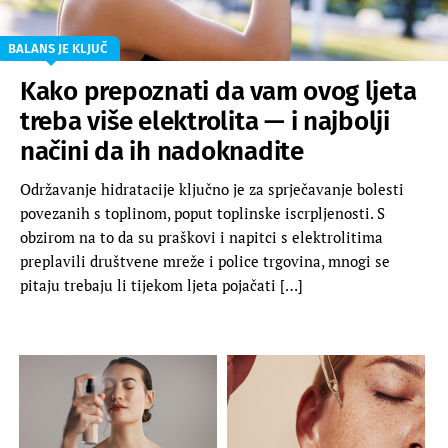
BALANS JE KLJUČ
Kako prepoznati da vam ovog ljeta
treba više elektrolita — i najbolji
načini da ih nadoknadite
Održavanje hidratacije ključno je za sprječavanje bolesti
povezanih s toplinom, poput toplinske iscrpljenosti. S
obzirom na to da su praškovi i napitci s elektrolitima
preplavili društvene mreže i police trgovina, mnogi se
pitaju trebaju li tijekom ljeta pojačati […]