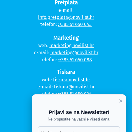
Pretplata
e-mail:
info.pretplata@novilist.hr
telefon:
:+385 51 650 043
Marketing
web:
marketing.novilist.hr
e-mail:
marketing@novilist.hr
telefon:
:+385 51 650 088
Tiskara
web:
tiskara.novilist.hr
e-mail:
tiskara@novilist.hr
telefon:
:+385 51 650 024
×
Copyright © 2020. Novi list
Prijavi se na Newsletter!
Kontakt
Ne propustite najvažnije vijesti dana.
Politika privatnosti