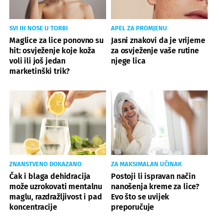
SVI IH NOSE U TORBI
APEL ZA PROMJENU
Maglice za lice ponovno su
Jasni znakovi da je vrijeme
hit: osvježenje koje koža
za osvježenje vaše rutine
voli ili još jedan
njege lica
marketinški trik?
ZNANSTVENO DOKAZANO
ZA MAKSIMALAN UČINAK
Čak i blaga dehidracija
Postoji li ispravan način
može uzrokovati mentalnu
nanošenja kreme za lice?
maglu, razdražljivost i pad
Evo što se uvijek
koncentracije
preporučuje