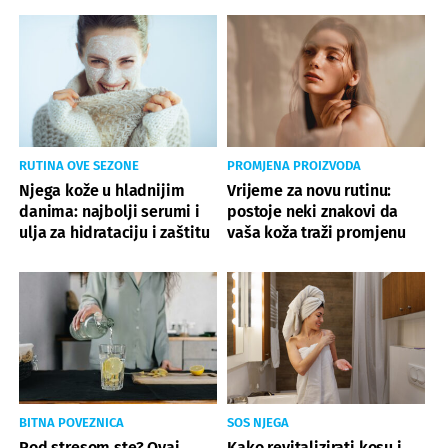
RUTINA OVE SEZONE
PROMJENA PROIZVODA
Njega kože u hladnijim
Vrijeme za novu rutinu:
danima: najbolji serumi i
postoje neki znakovi da
ulja za hidrataciju i zaštitu
vaša koža traži promjenu
BITNA POVEZNICA
SOS NJEGA
Pod stresom ste? Ovaj
Kako revitalizirati kosu i