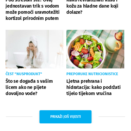
jednostavan trik s vodom
kožu za hladne dane koji
može pomoći uravnotežiti
dolaze?
kortizol prirodnim putem
ČEST "NUSPRODUKT"
PREPORUKE NUTRICIONISTICE
Što se događa s vašim
Ljetna prehrana i
licem ako ne pijete
hidratacija: kako podržati
dovoljno vode?
tijelo tijekom vrućina
PRIKAŽI JOŠ VIJESTI