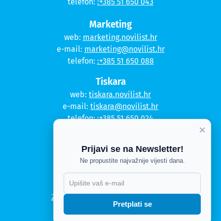
telefon:
:+385 51 650 043
Marketing
web:
marketing.novilist.hr
e-mail:
marketing@novilist.hr
telefon:
:+385 51 650 088
Tiskara
web:
tiskara.novilist.hr
e-mail:
tiskara@novilist.hr
telefon:
:+385 51 650 024
×
Copyright © 2020. Novi list
Prijavi se na Newsletter!
Kontakt
Ne propustite najvažnije vijesti dana.
Politika privatnosti
Politika kolačića
Zahtjev za pristup informacijama
Pretplati se
Impressum