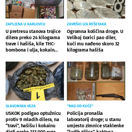
ZAPLJENA U KARLOVCU
ZAVRŠIO IZA REŠETAKA
U pretresu stanova trojice
Ogromna količina droge. U
dilera preko 24 kilograma
Velikoj Gorici pao diler,
trave i hašiša, kile THC-
kući mu nađeno skoro 32
bombona i ulja, kokain…
kilograma hašiša
SLAVONSKA VEZA
"RAD OD KUĆE"
USKOK podigao optužnicu
Policija pronašla
protiv 9 mladih dilera, na
laboratorij droge; u stanu
“travi”, hašišu i kokainu
umjesto zimnice staklenke
digli preko 113.000 eura
“ludih gljiva”, kaktusa,