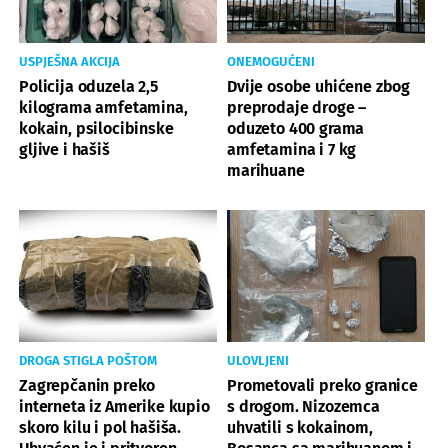
USPJEŠNA AKCIJA
ONEMOGUĆENI
Policija oduzela 2,5
Dvije osobe uhićene zbog
kilograma amfetamina,
preprodaje droge –
kokain, psilocibinske
oduzeto 400 grama
gljive i hašiš
amfetamina i 7 kg
marihuane
DROGA STIGLA POŠTOM
ULOVLJENI
Zagrepčanin preko
Prometovali preko granice
interneta iz Amerike kupio
s drogom. Nizozemca
skoro kilu i pol hašiša.
uhvatili s kokainom,