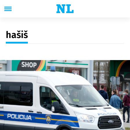
hašiš