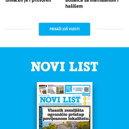
Uhvaćen je i pritvoren
Bosanca sa marihuanom i
hašišem
PRIKAŽI JOŠ VIJESTI