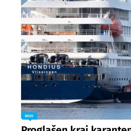
WHO
Proglašen kraj karante