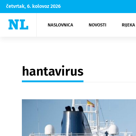
četvrtak, 6. kolovoz 2026
NASLOVNICA
NOVOSTI
RIJEKA
Rijeka
Kultura
Opatija
Hrvatsk
Moda
NK Rije
Sh
hantavirus