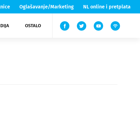
nice
Oglašavanje/Marketing
NL online i pretplata
DIJA
OSTALO
ar
ortovi
 List TV
entari
elgood
Lika & Senj