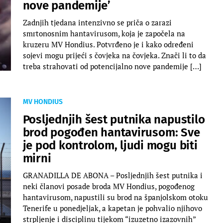
nove pandemije’
Zadnjih tjedana intenzivno se priča o zarazi
smrtonosnim hantavirusom, koja je započela na
kruzeru MV Hondius. Potvrđeno je i kako određeni
sojevi mogu prijeći s čovjeka na čovjeka. Znači li to da
treba strahovati od potencijalno nove pandemije […]
MV HONDIUS
Posljednjih šest putnika napustilo
brod pogođen hantavirusom: Sve
je pod kontrolom, ljudi mogu biti
mirni
GRANADILLA DE ABONA – Posljednjih šest putnika i
neki članovi posade broda MV Hondius, pogođenog
hantavirusom, napustili su brod na španjolskom otoku
Tenerife u ponedjeljak, a kapetan je pohvalio njihovo
strpljenje i disciplinu tijekom “izuzetno izazovnih”